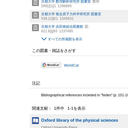
京都大学 数理解析研究所 図書室
数研
DRE||1||1
1298865
京都大学 複合原子力科学研究所 図書室
539.12||K1
1345631
京都大学 吉田南総合図書館
図
621.6||||93
1237495
すべての所蔵館を表示
この図書・雑誌をさがす
WorldCat
注記
Bibliographical references incleded in "Notes" (p. 101-1
関連文献： 1件中 1-1を表示
Oxford library of the physical sciences
Oxford University Press