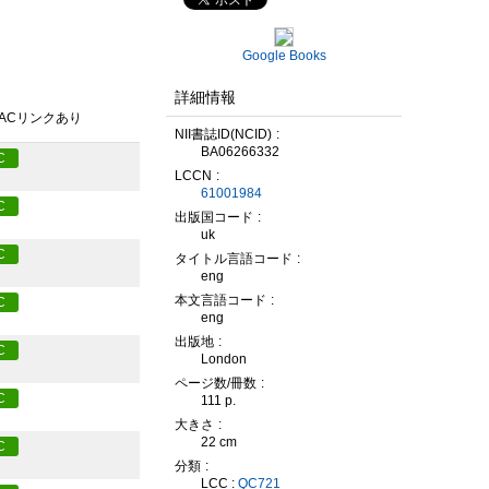
Google Books
詳細情報
PACリンクあり
NII書誌ID(NCID)
BA06266332
C
LCCN
61001984
C
出版国コード
uk
C
タイトル言語コード
eng
本文言語コード
C
eng
出版地
C
London
ページ数/冊数
C
111 p.
大きさ
22 cm
C
分類
LCC :
QC721