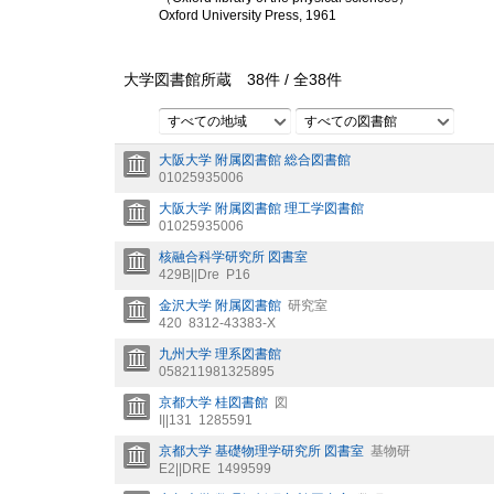
Oxford University Press, 1961
大学図書館所蔵
38
件 /
全
38
件
すべての地域
すべての図書館
大阪大学 附属図書館 総合図書館
01025935006
大阪大学 附属図書館 理工学図書館
01025935006
核融合科学研究所 図書室
429B||Dre
P16
金沢大学 附属図書館
研究室
420
8312-43383-X
九州大学 理系図書館
058211981325895
京都大学 桂図書館
図
I||131
1285591
京都大学 基礎物理学研究所 図書室
基物研
E2||DRE
1499599