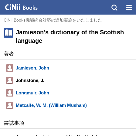
CiNii Books機能統合対応の追加実施をいたしました
Jamieson's dictionary of the Scottish
language
著者
Jamieson, John
Johnstone, J.
Longmuir, John
Metcalfe, W. M. (William Musham)
書誌事項