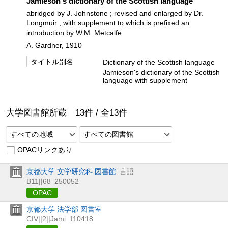
Jamieson's dictionary of the Scottish language
abridged by J. Johnstone ; revised and enlarged by Dr.
Longmuir ; with supplement to which is prefixed an
introduction by W.M. Metcalfe
A. Gardner, 1910
タイトル別名
Dictionary of the Scottish language
Jamieson's dictionary of the Scottish
language with supplement
大学図書館所蔵
13
件 /
全
13
件
すべての地域
すべての図書館
OPACリンクあり
京都大学 文学研究科 図書館
言語
B11||68
250052
OPAC
京都大学 法学部 図書室
CIV||2||Jami
110418