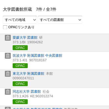
大学図書館所蔵
7
件 /
全
7
件
すべての地域
すべての図書館
OPACリンクあり
愛媛大学 図書館
研
373.1/BI
19004262
OPAC
筑波大学 附属図書館 中央図書館
373.1-Kl1
907018167
OPAC
東北大学 附属図書館
本館
00900247011
OPAC
同志社大学 図書館
社会
373.1;K26
KE;902012274
OPAC