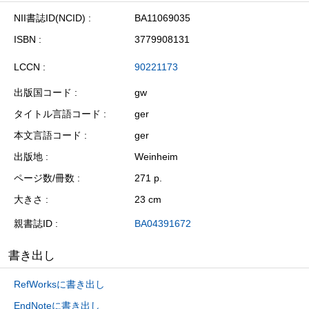
NII書誌ID(NCID)
BA11069035
ISBN
3779908131
LCCN
90221173
出版国コード
gw
タイトル言語コード
ger
本文言語コード
ger
出版地
Weinheim
ページ数/冊数
271 p.
大きさ
23 cm
親書誌ID
BA04391672
書き出し
RefWorksに書き出し
EndNoteに書き出し