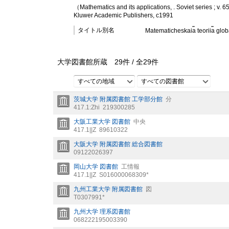
（Mathematics and its applications, . Soviet series ; v. 
Kluwer Academic Publishers, c1991
タイトル別名
Matematicheskai︠a︡ teorii︠a︡ gl
大学図書館所蔵
29
件 /
全
29
件
すべての地域
すべての図書館
茨城大学 附属図書館 工学部分館
分
417.1:Zhi
219300285
大阪工業大学 図書館
中央
417.1||Z
89610322
大阪大学 附属図書館 総合図書館
09122026397
岡山大学 図書館
工情報
417.1||Z
S016000068309*
九州工業大学 附属図書館
図
T0307991*
九州大学 理系図書館
068222195003390