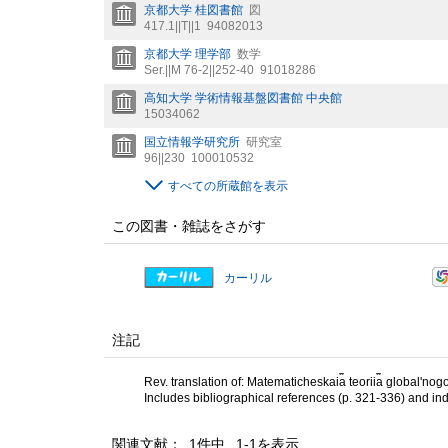
京都大学 桂図書館
図
417.1||T||1
94082013
京都大学 理学部
数学
Ser.||M 76-2||252-40
91018286
高知大学 学術情報基盤図書館 中央館
15034062
国立情報学研究所
研究室
96||230
100010532
すべての所蔵館を表示
この図書・雑誌をさがす
カーリル
注記
Rev. translation of: Matematicheskai︠a︡ teorii︠a︡ globalʹn
Includes bibliographical references (p. 321-336) and in
関連文献： 1件中 1-1を表示