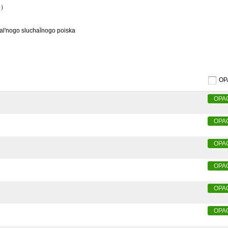
65）
obalʹnogo sluchaĭnogo poiska
O
OPA
OPA
OPA
OPA
OPA
OPA