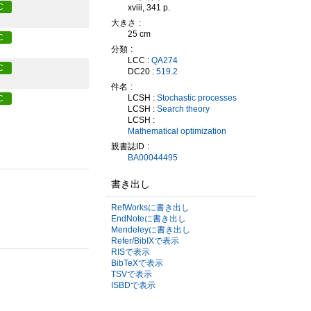
C
xviii, 341 p.
大きさ
25 cm
C
分類
LCC :
QA274
C
DC20 :
519.2
件名
LCSH :
Stochastic processes
C
LCSH :
Search theory
LCSH :
Mathematical optimization
親書誌ID
BA00044495
書き出し
RefWorksに書き出し
EndNoteに書き出し
Mendeleyに書き出し
Refer/BibIXで表示
RISで表示
BibTeXで表示
TSVで表示
ISBDで表示