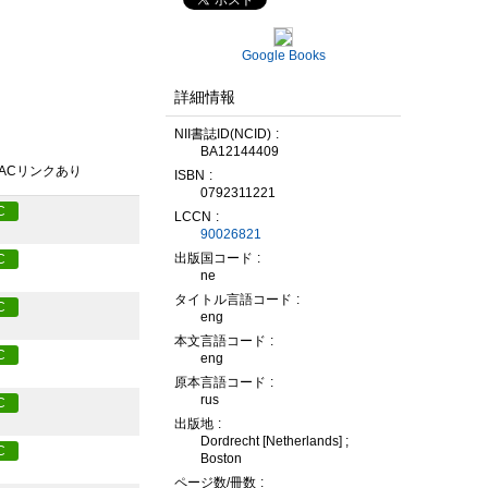
Google Books
詳細情報
NII書誌ID(NCID)
BA12144409
PACリンクあり
ISBN
0792311221
C
LCCN
90026821
出版国コード
C
ne
タイトル言語コード
C
eng
本文言語コード
C
eng
原本言語コード
rus
C
出版地
Dordrecht [Netherlands] ;
C
Boston
ページ数/冊数