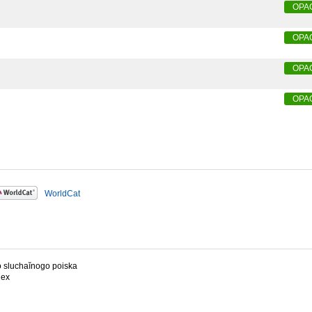
OPA
OPA
OPA
OPA
WorldCat
ogo sluchaĭnogo poiska
dex