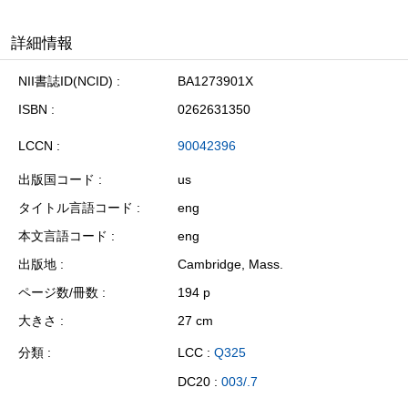
詳細情報
NII書誌ID(NCID)
BA1273901X
ISBN
0262631350
LCCN
90042396
出版国コード
us
タイトル言語コード
eng
本文言語コード
eng
出版地
Cambridge, Mass.
ページ数/冊数
194 p
大きさ
27 cm
分類
LCC :
Q325
DC20 :
003/.7