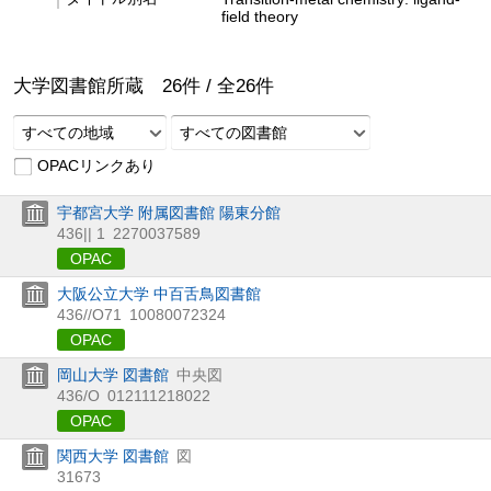
field theory
大学図書館所蔵
26
件 /
全
26
件
すべての地域
すべての図書館
OPACリンクあり
宇都宮大学 附属図書館 陽東分館
436|| 1
2270037589
OPAC
大阪公立大学 中百舌鳥図書館
436//O71
10080072324
OPAC
岡山大学 図書館
中央図
436/O
012111218022
OPAC
関西大学 図書館
図
31673