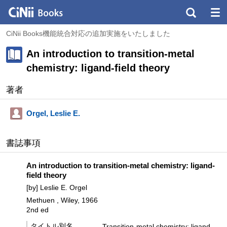
CiNii Books機能統合対応の追加実施をいたしました
An introduction to transition-metal
chemistry: ligand-field theory
著者
Orgel, Leslie E.
書誌事項
An introduction to transition-metal chemistry: ligand-
field theory
[by] Leslie E. Orgel
Methuen , Wiley, 1966
2nd ed
タイトル別名
Transition-metal chemistry: ligand-