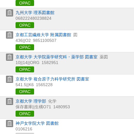
OPAC
九州大学 理系図書館
068222480238824
OPAC
京都工芸繊維大学 附属図書館
図
436||O2
9851100507
OPAC
京都大学 大学院薬学研究科・薬学部 図書室
薬図
10||14||ORG
1582951
OPAC
京都大学 複合原子力科学研究所 図書室
541.5||K6
1565228
OPAC
京都大学 理学部
化学
保存書庫||生構O71
1480953
OPAC
神戸女学院大学 図書館
0106216