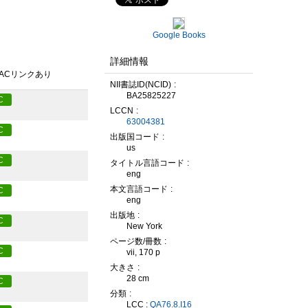
Google Books
詳細情報
PACリンクあり
NII書誌ID(NCID)
BA25825227
C
LCCN
63004381
C
出版国コード
us
C
タイトル言語コード
eng
本文言語コード
C
eng
出版地
C
New York
ページ数/冊数
C
vii, 170 p
大きさ
28 cm
C
分類
LCC :
QA76.8.I16