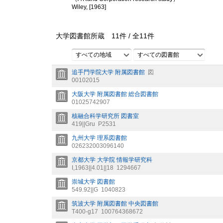
Wiley, [1963]
大学図書館所蔵
11
件 /
全
11
件
すべての地域
すべての図書館
追手門学院大学 附属図書館
図
00102015
大阪大学 附属図書館 総合図書館
01025742907
核融合科学研究所 図書室
419||Gru
P2531
九州大学 理系図書館
026232003096140
京都大学 大学院 情報学研究科
I,1963||4.01||18
1294667
崇城大学 図書館
549.92||G
1040823
筑波大学 附属図書館 中央図書館
T400-g17
100764368672