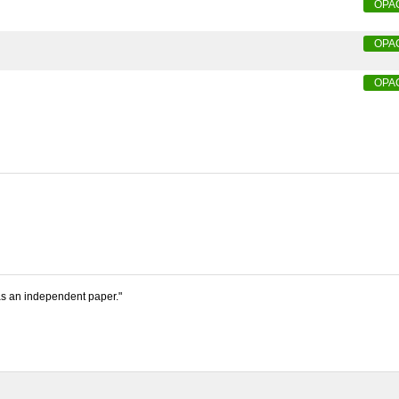
OPA
OPA
OPA
s an independent paper."