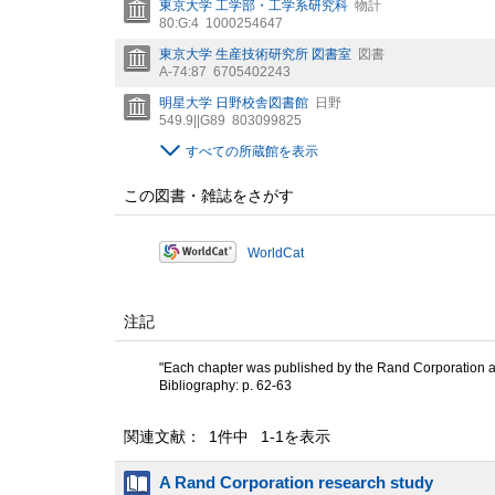
東京大学 工学部・工学系研究科
物計
80:G:4
1000254647
東京大学 生産技術研究所 図書室
図書
A-74:87
6705402243
明星大学 日野校舎図書館
日野
549.9||G89
803099825
すべての所蔵館を表示
この図書・雑誌をさがす
WorldCat
注記
"Each chapter was published by the Rand Corporation a
Bibliography: p. 62-63
関連文献： 1件中 1-1を表示
A Rand Corporation research study