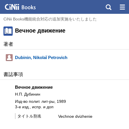
CiNii Books機能統合対応の追加実施をいたしました
Вечное движение
著者
Dubinin, Nikolaĭ Petrovich
書誌事項
Вечное движение
Н.П. Дубинин
Изд-во полит. лит-ры, 1989
3-е изд., испр. и доп
タイトル別名
Vechnoe dvizhenie