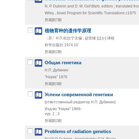
N. P. Dubinin and D. M. Golʹdfarb, editors ; translated fr
Wiley , Israel Program for Scientific Translations
c1975
所蔵館7館
植物育种的遗传学原理
〔苏〕Н.П.杜比宁主编 ; 赵世绪 [ほか] 译校
科学出版社
1974.10
所蔵館2館
Общая генетика
Н.П. Дубинин
"Наука"
1970
所蔵館3館
Успехи современной генетики
[ответственный редактор Н.П. Дубинин]
Изд-во "Наука"
1969-
vyp. 2 , 3
所蔵館2館
Problems of radiation genetics
[by] N.P. Dubinin ; translated by G.H. Beale