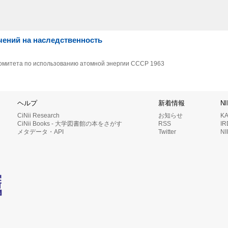
чений на наследственность
с. комитета по использованию атомной энергии СССР
1963
ヘルプ
新着情報
N
CiNii Research
お知らせ
K
CiNii Books - 大学図書館の本をさがす
RSS
I
メタデータ・API
Twitter
N