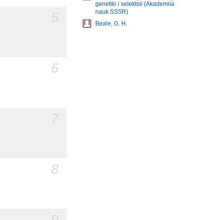
genetiki i selekt︠s︡ii (Akademii︠a︡
nauk SSSR)
5
Beale, G. H.
6
7
8
9