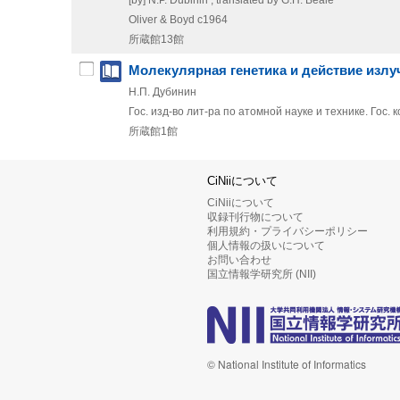
Oliver & Boyd
c1964
所蔵館13館
Молекулярная генетика и действие излу
Н.П. Дубинин
Гос. изд-во лит-ра по атомной науке и технике. Го
所蔵館1館
CiNiiについて
CiNiiについて
収録刊行物について
利用規約・プライバシーポリシー
個人情報の扱いについて
お問い合わせ
国立情報学研究所 (NII)
© National Institute of Informatics