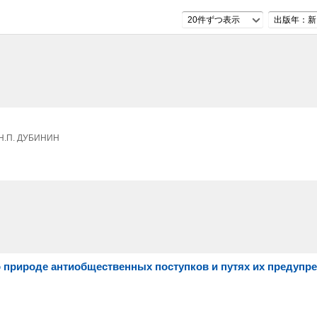
20件ずつ表示
出版年：新
р Н.П. ДУБИНИН
 о природе антиобщественных поступков и путях их предупр