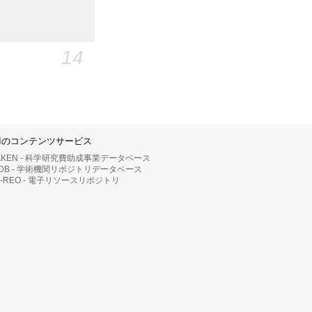
14
IIのコンテンツサービス
AKEN - 科学研究費助成事業データベース
RDB - 学術機関リポジトリデータベース
II-REO - 電子リソースリポジトリ