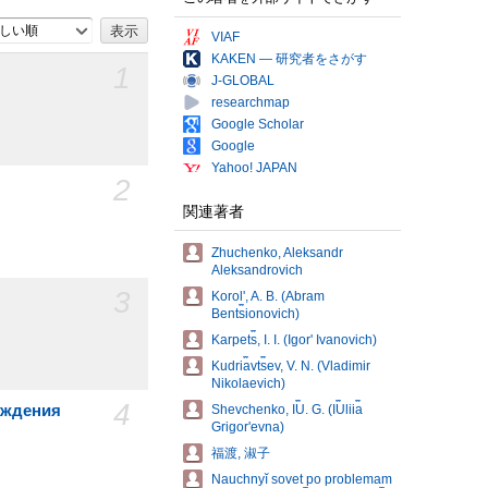
しい順
VIAF
KAKEN — 研究者をさがす
1
J-GLOBAL
researchmap
Google Scholar
Google
Yahoo! JAPAN
2
関連著者
Zhuchenko, Aleksandr
Aleksandrovich
3
Korolʹ, A. B. (Abram
Bent︠s︡ionovich)
Karpet︠s︡, I. I. (Igorʹ Ivanovich)
Kudri︠a︡vt︠s︡ev, V. N. (Vladimir
Nikolaevich)
4
еждения
Shevchenko, I︠U︡. G. (I︠U︡lii︠a︡
Grigorʹevna)
福渡, 淑子
Nauchnyĭ sovet po problemam