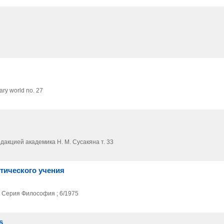
ary world no. 27
дакцией академика Н. М. Сусакяна т. 33
стического учения
. Серия Философия ; 6/1975
s