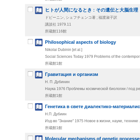
ヒトが人間になるとき : その遺伝と大脳生理
ドビーニン, シェフチェンコ著 ; 福渡淑子訳
講談社
1979.11
所蔵館116館
Philosophical aspects of biology
Nikolai Dubinin [et al.]
Social Sciences Today
1979
Problems of the contempor
所蔵館1館
Гравитация и организм
Н. П. Дубинин
Наука
1976
Проблемы космической биологии / под ре
所蔵館1館
Генетика в свете диалектико-материали
Н.П. Дубиин
Изд-во "Знание"
1975
Новое в жизни,
науке,
технике 
所蔵館1館
Molecular mechanisms of genetic processe