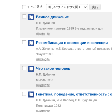
すべて選択：
新しいウィンドウで開く
Вечное движение
Н.П. Дубинин
Изд-во полит. лит-ры
1989
3-е изд., испр. и доп
所蔵館1館
Рекомбинация в эволюции и селекции
А.А. Жученко, А.Б. Король ; ответственный редакто
"Наука"
1985
所蔵館2館
Что такое человек
Н.П. Дубинин
Мысль
1983
所蔵館2館
Генетика, поведение, ответственность :
Н.П. Дубинин, И.И. Карпец, В.Н. Кудрявцев
Политиздат
1982
所蔵館2館