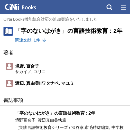
CiNii Books機能統合対応の追加実施をいたしました
「字のないはがき」の言語技術教育 : 2年
関連文献: 1件
著者
境野, 百合子
サカイノ, ユリコ
渡辺, 真由美IIワタナベ, マユミ
書誌事項
「字のないはがき」の言語技術教育 : 2年
境野百合子, 渡辺真由美執筆
（実践言語技術教育シリーズ / 渋谷孝,市毛勝雄編集, 中学校