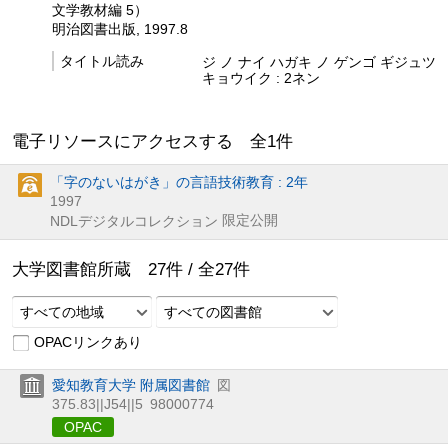
文学教材編 5）
明治図書出版, 1997.8
タイトル読み
ジ ノ ナイ ハガキ ノ ゲンゴ ギジュツ
キョウイク : 2ネン
電子リソースにアクセスする 全
1
件
「字のないはがき」の言語技術教育 : 2年
1997
限定公開
NDLデジタルコレクション
大学図書館所蔵
27
件 /
全
27
件
すべての地域
すべての図書館
OPACリンクあり
愛知教育大学 附属図書館
図
375.83||J54||5
98000774
OPAC