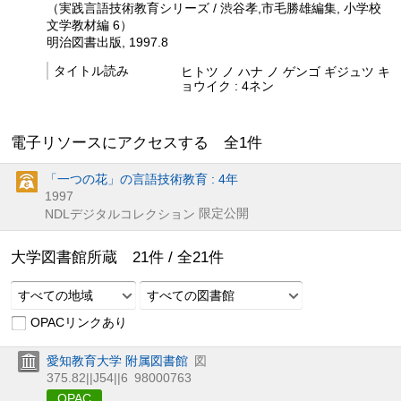
（実践言語技術教育シリーズ / 渋谷孝,市毛勝雄編集, 小学校
文学教材編 6）
明治図書出版, 1997.8
タイトル読み
ヒトツ ノ ハナ ノ ゲンゴ ギジュツ キ
ョウイク : 4ネン
電子リソースにアクセスする 全
1
件
「一つの花」の言語技術教育 : 4年
1997
限定公開
NDLデジタルコレクション
大学図書館所蔵
21
件 /
全
21
件
すべての地域
すべての図書館
OPACリンクあり
愛知教育大学 附属図書館
図
375.82||J54||6
98000763
OPAC