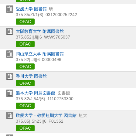
愛媛大学 図書館
研
375.85/ZI/1(6)
0312000252242
OPAC
大阪教育大学 附属図書館
375.852||Ji||6
W:W9705037
OPAC
岡山県立大学 附属図書館
375.82||JI||6
00300496
OPAC
香川大学 図書館
OPAC
熊本大学 附属図書館
図書館
375.82/J,54/(6)
11102753300
OPAC
敬愛大学・敬愛短期大学 図書館
短大
375.85||Sh23||6
P01352
OPAC