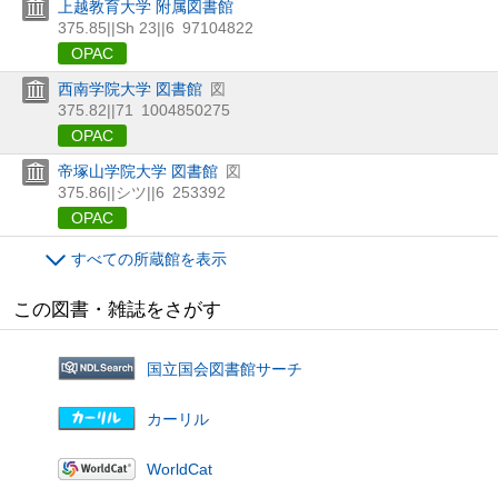
上越教育大学 附属図書館
375.85||Sh 23||6
97104822
OPAC
西南学院大学 図書館
図
375.82||71
1004850275
OPAC
帝塚山学院大学 図書館
図
375.86||シツ||6
253392
OPAC
すべての所蔵館を表示
この図書・雑誌をさがす
国立国会図書館サーチ
カーリル
WorldCat