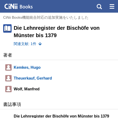
CiNii Books機能統合対応の追加実施をいたしました
Die Lehnregister der Bischöfe von
Münster bis 1379
関連文献: 1件
著者
Kemkes, Hugo
Theuerkauf, Gerhard
Wolf, Manfred
書誌事項
Die Lehnregister der Bischöfe von Münster bis 1379