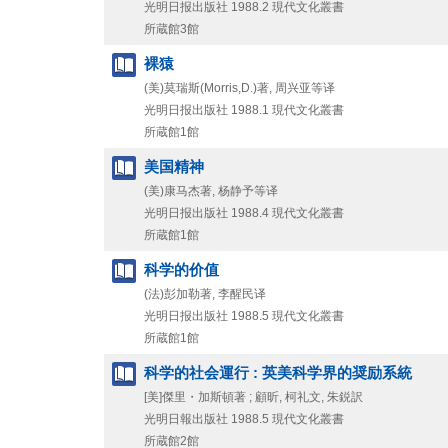
光明日报出版社
1988.2
現代文化叢書
所蔵館3館
裸猿
(美)莫瑞斯(Morris,D.)著, 周兴亚等译
光明日报出版社
1988.1
現代文化叢書
所蔵館1館
美国精神
(美)康马杰著, 杨静予等译
光明日报出版社
1988.4
現代文化叢書
所蔵館1館
科学的价值
(法)彭加勒著, 李醒民译
光明日报出版社
1988.5
現代文化叢書
所蔵館1館
科学的社会運行 : 英美科学界的奨励系統
[美]傑里・加斯頓著 ; 顧昕, 柯礼文, 朱鋭訳
光明日報出版社
1988.5
現代文化叢書
所蔵館2館