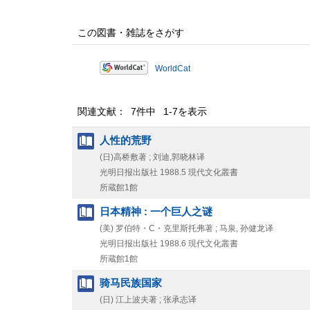
この図書・雑誌をさがす
WorldCat
関連文献： 7件中 1-7を表示
人性的荒野
(日)高桥敷著 ; 刘迪,郭晓林译
光明日报出版社
1988.5
現代文化叢書
所蔵館1館
日本精神 : 一个巨人之谜
(美) 罗伯特・C・克里斯托弗著 ; 马泉, 孙健龙译
光明日报出版社
1988.6
現代文化叢書
所蔵館1館
骑马民族国家
(日) 江上波夫著 ; 张承志译