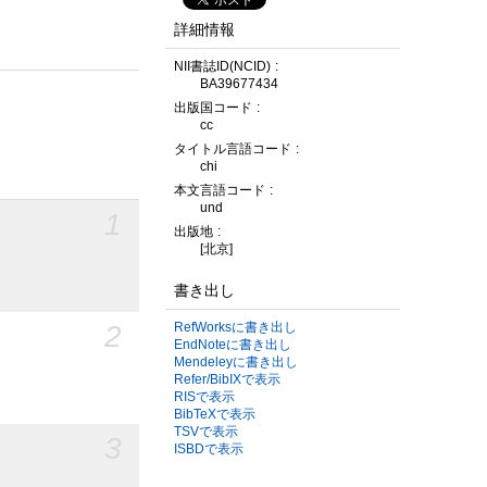
詳細情報
NII書誌ID(NCID)
BA39677434
出版国コード
cc
タイトル言語コード
chi
本文言語コード
und
1
出版地
[北京]
書き出し
2
RefWorksに書き出し
EndNoteに書き出し
Mendeleyに書き出し
Refer/BibIXで表示
RISで表示
BibTeXで表示
TSVで表示
3
ISBDで表示