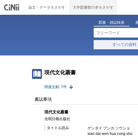
論文・データをさがす
大学図書館の本をさがす
図書・雑誌検索
すべての資料
現代文化叢書
関連文献: 7件
書誌事項
現代文化叢書
光明日報出版社
タイトル読み
ゲンダイ ブンカ ソウショ
xian dai wen hua cong shu