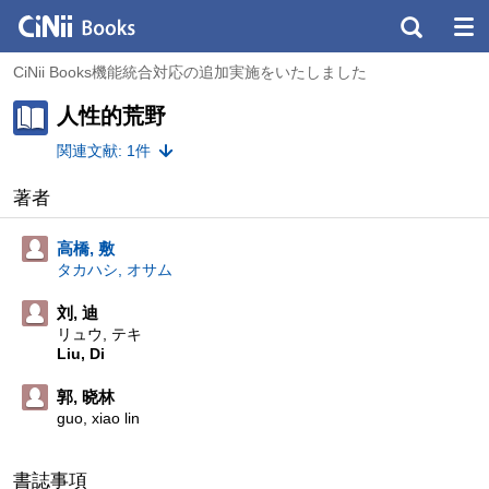
CiNii Books機能統合対応の追加実施をいたしました
人性的荒野
関連文献: 1件
著者
高橋, 敷
タカハシ, オサム
刘, 迪
リュウ, テキ
Liu, Di
郭, 晓林
guo, xiao lin
書誌事項