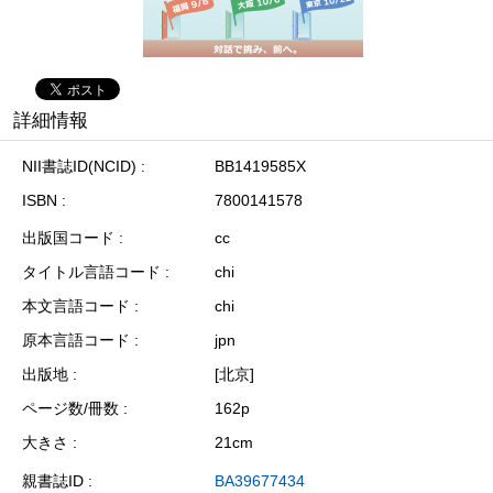
詳細情報
NII書誌ID(NCID)
BB1419585X
ISBN
7800141578
出版国コード
cc
タイトル言語コード
chi
本文言語コード
chi
原本言語コード
jpn
出版地
[北京]
ページ数/冊数
162p
大きさ
21cm
親書誌ID
BA39677434