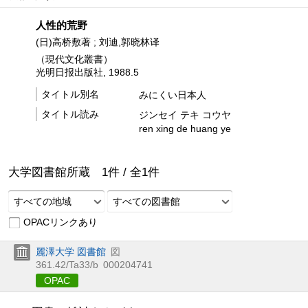
人性的荒野
(日)高桥敷著 ; 刘迪,郭晓林译
（現代文化叢書）
光明日报出版社, 1988.5
タイトル別名
みにくい日本人
タイトル読み
ジンセイ テキ コウヤ
ren xing de huang ye
大学図書館所蔵
1
件 /
全
1
件
すべての地域
すべての図書館
OPACリンクあり
麗澤大学 図書館
図
361.42/Ta33/b
000204741
OPAC