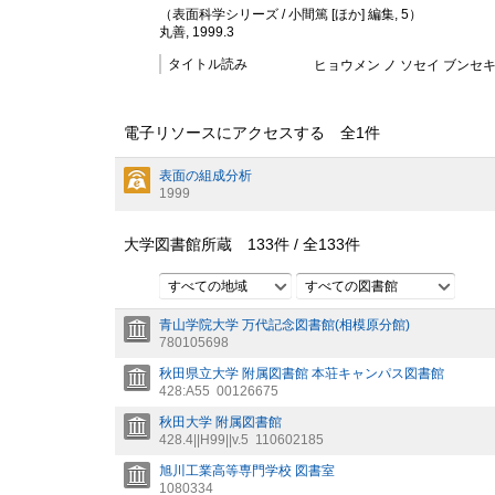
（表面科学シリーズ / 小間篤 [ほか] 編集, 5）
丸善, 1999.3
タイトル読み
ヒョウメン ノ ソセイ ブンセ
電子リソースにアクセスする 全
1
件
表面の組成分析
1999
大学図書館所蔵
133
件 /
全
133
件
すべての地域
すべての図書館
青山学院大学 万代記念図書館(相模原分館)
780105698
秋田県立大学 附属図書館 本荘キャンパス図書館
428:A55
00126675
秋田大学 附属図書館
428.4||H99||v.5
110602185
旭川工業高等専門学校 図書室
1080334