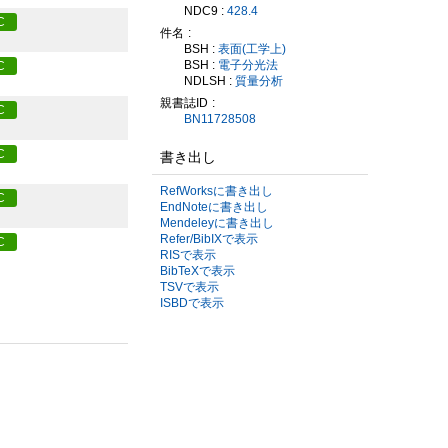
NDC9 :
428.4
C
件名
BSH :
表面(工学上)
BSH :
電子分光法
C
NDLSH :
質量分析
親書誌ID
C
BN11728508
C
書き出し
RefWorksに書き出し
C
EndNoteに書き出し
Mendeleyに書き出し
Refer/BibIXで表示
C
RISで表示
BibTeXで表示
TSVで表示
ISBDで表示