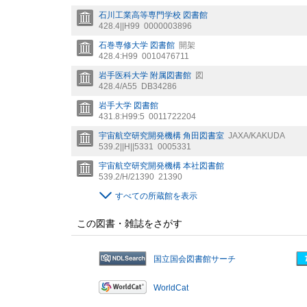
石川工業高等専門学校 図書館
428.4||H99
0000003896
石巻専修大学 図書館
開架
428.4:H99
0010476711
岩手医科大学 附属図書館
図
428.4/A55
DB34286
岩手大学 図書館
431.8:H99:5
0011722204
宇宙航空研究開発機構 角田図書室
JAXA/KAKUDA
539.2||H||5331
0005331
宇宙航空研究開発機構 本社図書館
539.2/H/21390
21390
すべての所蔵館を表示
この図書・雑誌をさがす
国立国会図書館サーチ
WorldCat