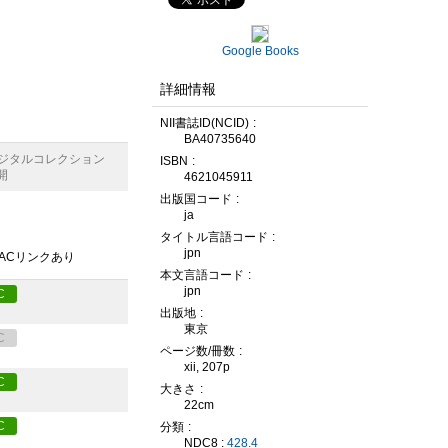
Google Books
詳細情報
NII書誌ID(NCID)
BA40735640
デジタルコレクション
ISBN
開
4621045911
出版国コード
ja
タイトル言語コード
jpn
PACリンクあり
本文言語コード
jpn
C
出版地
東京
C
ページ数/冊数
xii, 207p
C
大きさ
22cm
C
分類
NDC8 :
428.4