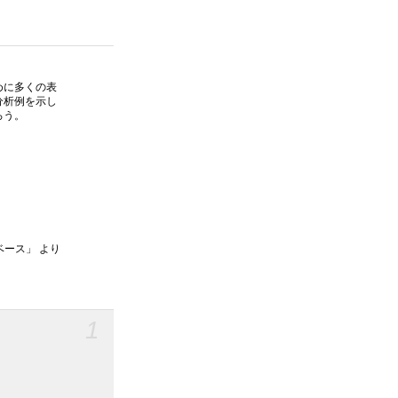
めに多くの表
分析例を示し
ろう。
ベース」 より
1