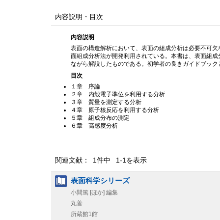
内容説明・目次
内容説明
表面の構造解析において、表面の組成分析は必要不可欠
面組成分析法が開発利用されている。本書は、表面組成
ながら解説したものである。初学者の良きガイドブック
目次
１章 序論
２章 内殻電子準位を利用する分析
３章 質量を測定する分析
４章 原子核反応を利用する分析
５章 組成分布の測定
６章 高感度分析
関連文献： 1件中 1-1を表示
表面科学シリーズ
小間篤 [ほか] 編集
丸善
所蔵館1館