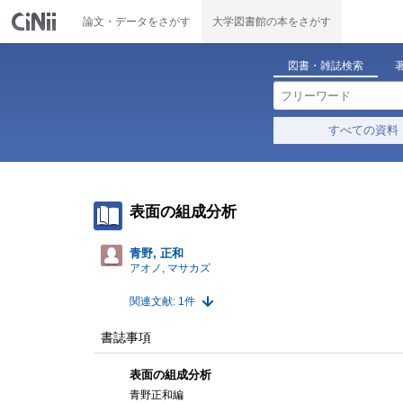
論文・データをさがす
大学図書館の本をさがす
図書・雑誌検索
すべての資料
表面の組成分析
青野, 正和
アオノ, マサカズ
関連文献: 1件
書誌事項
表面の組成分析
青野正和編