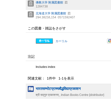
佛教大学 附属図書館
図
1284738
北海道大学 附属図書館
図
294.3823/L154
0571592407
この図書・雑誌をさがす
カーリル
注記
Includes index
関連文献： 1件中 1-1を表示
भारतसम्भोटप्राच्यबौद्धविद्याप्रकाशन
श्री सद्गुरु प्रकाशनम् , Indian Books Centre [distributor]