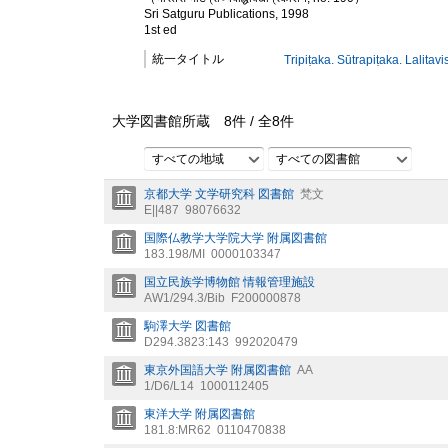
Sri Satguru Publications, 1998
1st ed
統一タイトル
Tripiṭaka. Sūtrapiṭaka. Lalitavi
大学図書館所蔵
8
件 /
全
8
件
すべての地域
すべての図書館
京都大学 文学研究科 図書館
梵文
E||487
98076632
国際仏教学大学院大学 附属図書館
183.198/MI
0000103347
国立民族学博物館 情報管理施設
AW1/294.3/Bib
F200000878
駒澤大学 図書館
D294.3823:143
992020479
東京外国語大学 附属図書館
AA
1/D6/L14
1000112405
東洋大学 附属図書館
181.8:MR62
0110470838