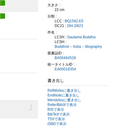
C
大きさ
22 cm
C
分類
LCC :
BQ1582.E5
DC21 :
294.3/823
件名
LCSH :
Gautama Buddha
LCSH :
Buddhist -- India -- Biography
親書誌ID
BA00464526
統一タイトルID
EA00018354
書き出し
RefWorksに書き出し
EndNoteに書き出し
Mendeleyに書き出し
1
Refer/BibIXで表示
RISで表示
BibTeXで表示
TSVで表示
ISBDで表示