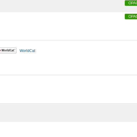
OPA
OPA
WorldCat