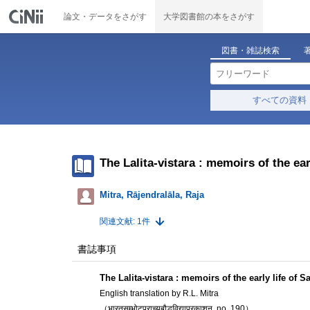
論文・データをさがす
大学図書館の本をさがす
図書・雑誌検索
すべての資料
The Lalita-vistara : memoirs of the ear
Mitra, Rājendralāla, Raja
関連文献: 1件
書誌事項
The Lalita-vistara : memoirs of the early life of S
English translation by R.L. Mitra
（भारतसम्भोटप्राच्यबौद्धविद्याप्रकाशन, no. 190）