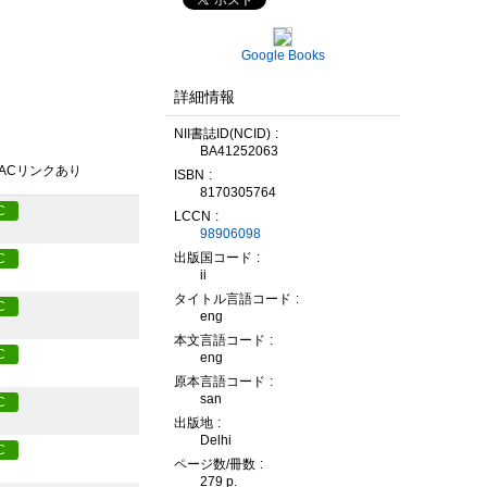
Google Books
詳細情報
NII書誌ID(NCID)
BA41252063
PACリンクあり
ISBN
8170305764
C
LCCN
98906098
出版国コード
C
ii
タイトル言語コード
C
eng
本文言語コード
C
eng
原本言語コード
san
C
出版地
Delhi
C
ページ数/冊数
279 p.