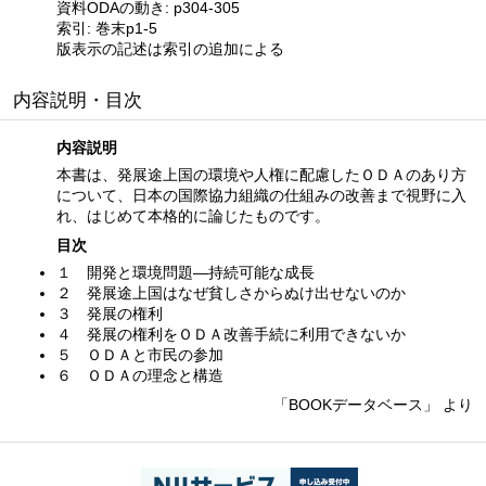
資料ODAの動き: p304-305
索引: 巻末p1-5
版表示の記述は索引の追加による
内容説明・目次
内容説明
本書は、発展途上国の環境や人権に配慮したＯＤＡのあり方
について、日本の国際協力組織の仕組みの改善まで視野に入
れ、はじめて本格的に論じたものです。
目次
１ 開発と環境問題—持続可能な成長
２ 発展途上国はなぜ貧しさからぬけ出せないのか
３ 発展の権利
４ 発展の権利をＯＤＡ改善手続に利用できないか
５ ＯＤＡと市民の参加
６ ＯＤＡの理念と構造
「BOOKデータベース」 より