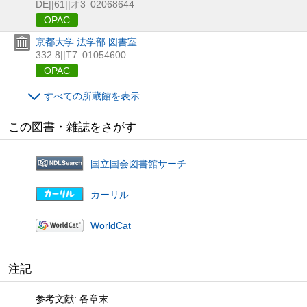
DE||61||オ3
02068644
OPAC
京都大学 法学部 図書室
332.8||T7
01054600
OPAC
すべての所蔵館を表示
この図書・雑誌をさがす
国立国会図書館サーチ
カーリル
WorldCat
注記
参考文献: 各章末