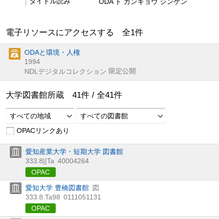
タイトル読み
ODA ト カンキョウ ジンケン
電子リソースにアクセスする 全
1
件
ODAと環境・人権
1994
限定公開
NDLデジタルコレクション
大学図書館所蔵
41
件 /
全
41
件
すべての地域
すべての図書館
OPACリンクあり
愛知産業大学・短期大学 図書館
333.8||Ta
40004264
OPAC
愛知大学 豊橋図書館
図
333.8:Ta98
0111051131
OPAC