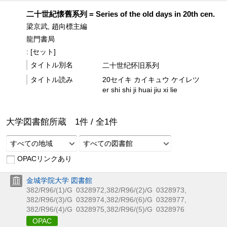
二十世紀懐舊系列 = Series of the old days in 20th cen.
梁京武, 趙向標主編
龍門書局
: [セット]
タイトル別名
二十世纪怀旧系列
タイトル読み
20セイキ カイキュウ ケイレツ
er shi shi ji huai jiu xi lie
大学図書館所蔵
1
件 /
全
1
件
すべての地域
すべての図書館
OPACリンクあり
金城学院大学 図書館
382/R96/(1)/G
0328972
,
382/R96/(2)/G
0328973
,
382/R96/(3)/G
0328974
,
382/R96/(6)/G
0328977
,
382/R96/(4)/G
0328975
,
382/R96/(5)/G
0328976
OPAC