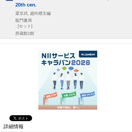
20th cen.
梁京武, 趙向標主編
龍門書局
: [セット]
所蔵館1館
詳細情報