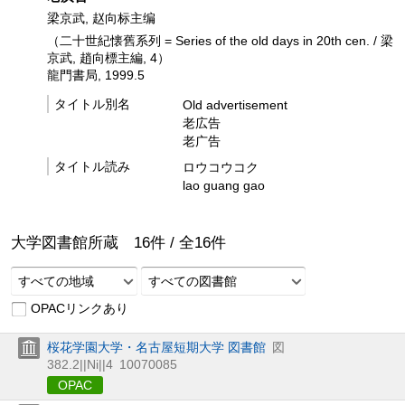
梁京武, 赵向标主编
（二十世紀懐舊系列 = Series of the old days in 20th cen. / 梁
京武, 趙向標主編, 4）
龍門書局, 1999.5
タイトル別名
Old advertisement
老広告
老广告
タイトル読み
ロウコウコク
lao guang gao
大学図書館所蔵
16
件 /
全
16
件
すべての地域
すべての図書館
OPACリンクあり
桜花学園大学・名古屋短期大学 図書館
図
382.2||Ni||4
10070085
OPAC