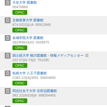
大谷大学 図書館
00475868
OPAC
京都産業大学 図書館
674.0222||LIA
00912948
OPAC
金城学院大学 図書館
382/R96/(4)/G
0328975
OPAC
国士舘大学 鶴川図書館・情報メディアセンター
図
222.07||N 73||2
751295
OPAC
拓殖大学 八王子図書館
C382.22||4||3001
00604656
OPAC
同志社女子大学 京田辺図書館
382.22||N318||4
998204455
OPAC