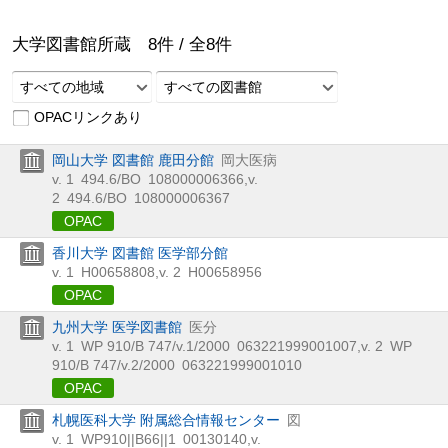
大学図書館所蔵
8
件 /
全
8
件
すべての地域
すべての図書館
OPACリンクあり
岡山大学 図書館 鹿田分館
岡大医病
v. 1
494.6/BO
108000006366
,
v.
2
494.6/BO
108000006367
OPAC
香川大学 図書館 医学部分館
v. 1
H00658808
,
v. 2
H00658956
OPAC
九州大学 医学図書館
医分
v. 1
WP 910/B 747/v.1/2000
063221999001007
,
v. 2
WP
910/B 747/v.2/2000
063221999001010
OPAC
札幌医科大学 附属総合情報センター
図
v. 1
WP910||B66||1
00130140
,
v.