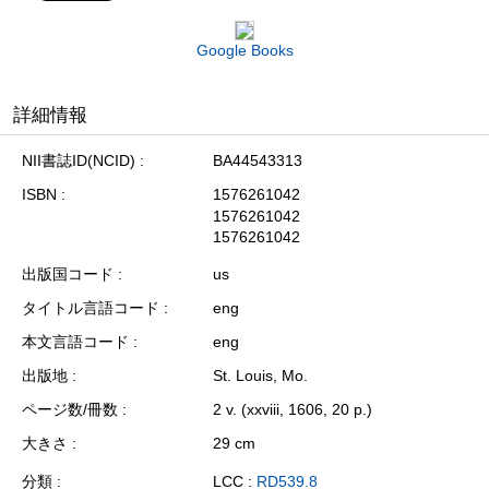
Google Books
詳細情報
NII書誌ID(NCID)
BA44543313
ISBN
1576261042
1576261042
1576261042
出版国コード
us
タイトル言語コード
eng
本文言語コード
eng
出版地
St. Louis, Mo.
ページ数/冊数
2 v. (xxviii, 1606, 20 p.)
大きさ
29 cm
分類
LCC :
RD539.8