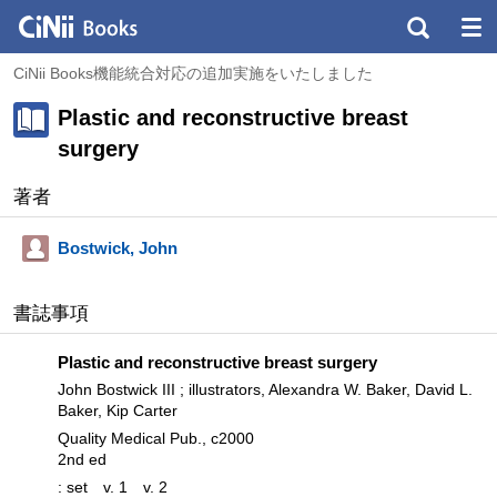
CiNii Books機能統合対応の追加実施をいたしました
Plastic and reconstructive breast
surgery
著者
Bostwick, John
書誌事項
Plastic and reconstructive breast surgery
John Bostwick III ; illustrators, Alexandra W. Baker, David L.
Baker, Kip Carter
Quality Medical Pub., c2000
2nd ed
: set
v. 1
v. 2