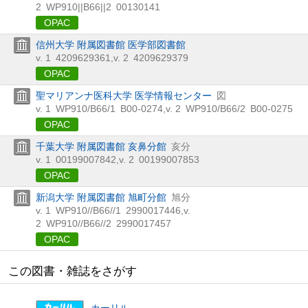
2
WP910||B66||2
00130141
OPAC
信州大学 附属図書館 医学部図書館
v. 1
4209629361
,
v. 2
4209629379
OPAC
聖マリアンナ医科大学 医学情報センター
図
v. 1
WP910/B66/1
B00-0274
,
v. 2
WP910/B66/2
B00-0275
OPAC
千葉大学 附属図書館 亥鼻分館
亥分
v. 1
00199007842
,
v. 2
00199007853
OPAC
新潟大学 附属図書館 旭町分館
旭分
v. 1
WP910//B66//1
2990017446
,
v.
2
WP910//B66//2
2990017457
OPAC
この図書・雑誌をさがす