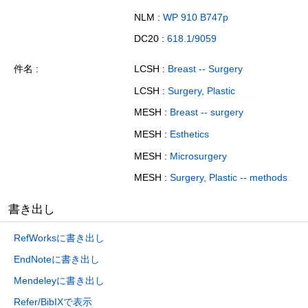
NLM :
WP 910 B747p
DC20 :
618.1/9059
件名
LCSH :
Breast -- Surgery
LCSH :
Surgery, Plastic
MESH :
Breast -- surgery
MESH :
Esthetics
MESH :
Microsurgery
MESH :
Surgery, Plastic -- methods
書き出し
RefWorksに書き出し
EndNoteに書き出し
Mendeleyに書き出し
Refer/BibIXで表示