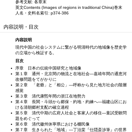
参考文献: 各章末
英文Contents (Images of regions in traditional China)巻末
人名・史料名索引: p374-386
内容説明・目次
内容説明
現代中国の社会システムに繋がる明清時代の地域像を歴史学
の立場から検証する。
目次
序章 日本の伝統中国研究と地域像
第１章 通州・北京間の物流と在地社会—嘉靖年間の通恵河
改修問題をてがかりに
第２章 「老爺」と「相公」—呼称から見た地方社会の階層
感覚
第３章 清代康煕年間の浙江在地勢力
第４章 長関・斗頭から郷保・約地・約練へ—福建山区にお
ける清朝郷村支配の確立過程
第５章 清代中期の広府人社会と客家人の移住—童試受験問
題をめぐって
第６章 清代徽州休寧県における棚民像
第７章 生きられた「地域」—丁治棠『仕隠斎渉筆』の世界