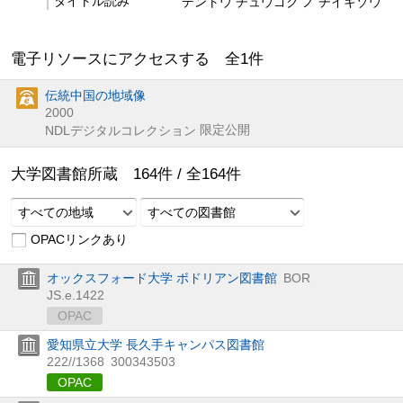
タイトル読み
デントウ チュウゴク ノ チイキゾウ
電子リソースにアクセスする 全
1
件
伝統中国の地域像
2000
限定公開
NDLデジタルコレクション
大学図書館所蔵
164
件 /
全
164
件
すべての地域
すべての図書館
OPACリンクあり
オックスフォード大学 ボドリアン図書館
BOR
JS.e.1422
OPAC
愛知県立大学 長久手キャンパス図書館
222//1368
300343503
OPAC