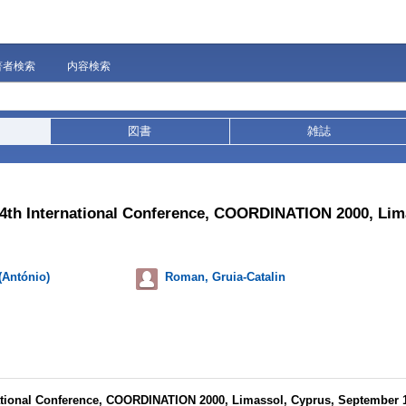
著者検索
内容検索
図書
雑誌
 4th International Conference, COORDINATION 2000, Lim
 (António)
Roman, Gruia-Catalin
ational Conference, COORDINATION 2000, Limassol, Cyprus, September 1