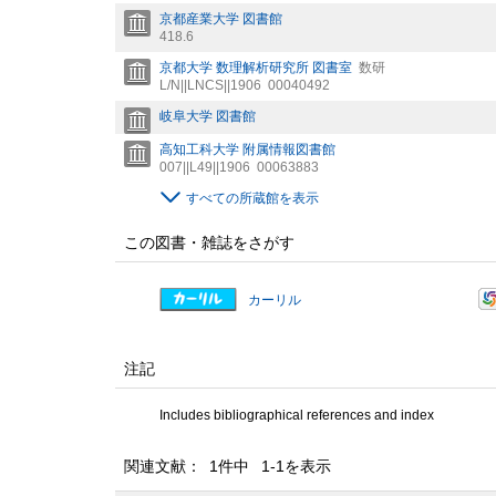
京都産業大学 図書館
418.6
京都大学 数理解析研究所 図書室
数研
L/N||LNCS||1906
00040492
岐阜大学 図書館
高知工科大学 附属情報図書館
007||L49||1906
00063883
すべての所蔵館を表示
この図書・雑誌をさがす
カーリル
注記
Includes bibliographical references and index
関連文献： 1件中 1-1を表示