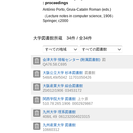
: proceedings
António Porto, Gruia-Catalin Roman (eds.)
（Lecture notes in computer science, 1906）
Springer, c2000
大学図書館所蔵
34
件 /
全
34
件
すべての地域
すべての図書館
会津大学 情報センター (附属図書館)
図
QA76.58.C695
大阪公立大学 杉本図書館
図書館
548//L49//5042
11701050426
大阪産業大学 綜合図書館
Z0/012/1906
03453172
関西学院大学 図書館
上ケ原
510.78:265:1906
0002929867
九州大学 理系図書館
408/L 49
061232004023315
九州産業大学 図書館
10660312