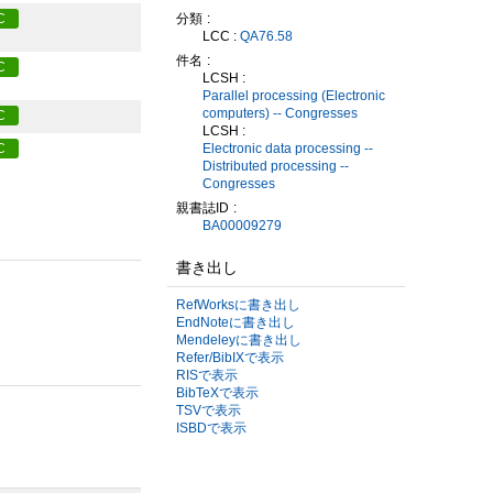
分類
C
LCC :
QA76.58
件名
C
LCSH :
Parallel processing (Electronic
computers) -- Congresses
C
LCSH :
Electronic data processing --
C
Distributed processing --
Congresses
親書誌ID
BA00009279
書き出し
RefWorksに書き出し
EndNoteに書き出し
Mendeleyに書き出し
Refer/BibIXで表示
RISで表示
BibTeXで表示
TSVで表示
ISBDで表示