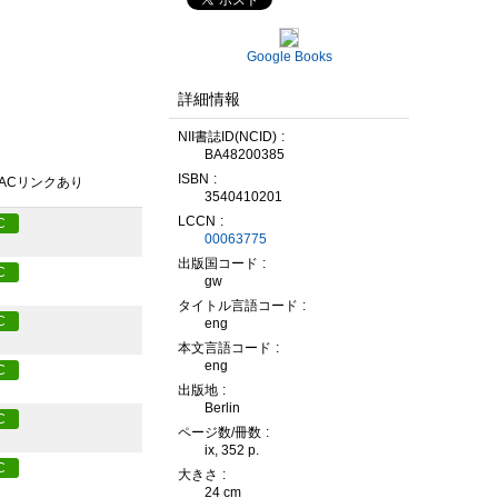
Google Books
詳細情報
NII書誌ID(NCID)
BA48200385
ISBN
PACリンクあり
3540410201
LCCN
C
00063775
出版国コード
C
gw
タイトル言語コード
C
eng
本文言語コード
eng
C
出版地
Berlin
C
ページ数/冊数
ix, 352 p.
C
大きさ
24 cm