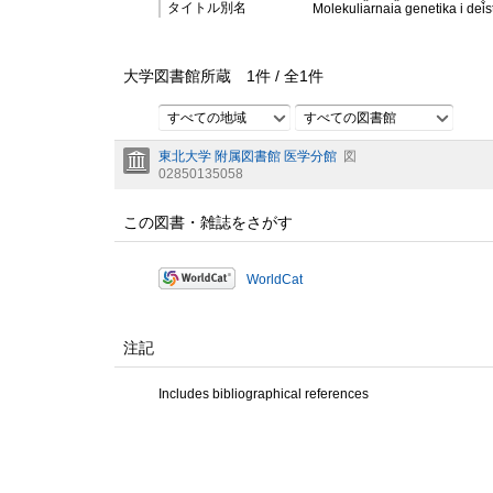
タイトル別名
Molekuli︠a︡rnai︠a︡ genetika i dei
大学図書館所蔵
1
件 /
全
1
件
すべての地域
すべての図書館
東北大学 附属図書館 医学分館
図
02850135058
この図書・雑誌をさがす
WorldCat
注記
Includes bibliographical references