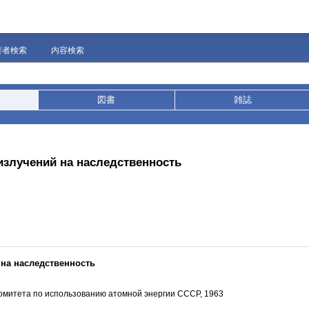
著者検索
内容検索
図書
雑誌
излучений на наследственность
 на наследственность
. комитета по использованию атомной энергии СССР, 1963