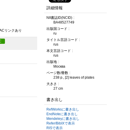
詳細情報
NII書誌ID(NCID)
BA48527749
出版国コード
PACリンクあり
ru
タイトル言語コード
C
rus
本文言語コード
rus
出版地
Москва
ページ数/冊数
238 p., [2] leaves of plates
大きさ
27 cm
書き出し
RefWorksに書き出し
EndNoteに書き出し
Mendeleyに書き出し
Refer/BibIXで表示
RISで表示