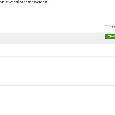
̐stvie izluchenii̐ na nasledstvennost´
O
OPA