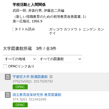
学校活動と人間関係
武田一郎, 井坂行男, 伊藤忠二共編
（新しい現職教育のための初等教育改善叢書, 1）
第一広報社, 1956.9
タイトル読み
ガッコウ カツドウ ト ニンゲン カン
ケイ
大学図書館所蔵
3
件 /
全
3
件
すべての地域
すべての図書館
OPACリンクあり
宇都宮大学 附属図書館
図
375||Ta59||1
2017028792
OPAC
国立教育政策研究所 教育図書館
374.3||51
011441695
OPAC