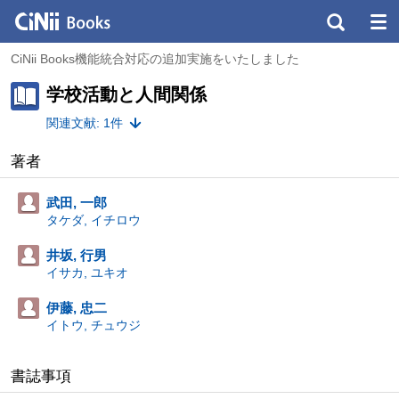
CiNii Books機能統合対応の追加実施をいたしました
学校活動と人間関係
関連文献: 1件
著者
武田, 一郎
タケダ, イチロウ
井坂, 行男
イサカ, ユキオ
伊藤, 忠二
イトウ, チュウジ
書誌事項