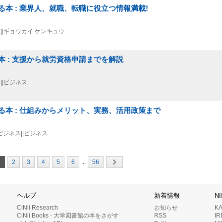
本 : 業界人、就職、転職に役立つ情報満載!
研究||ギョウカイ ケンキュウ
 : 支援から就労資格申請までを解説
ス||ビジネス
本 : 仕組みからメリット、実務、活用政策まで
. ビジネス||ビジネス
...
1
2
3
4
5
6
56
ヘルプ
新着情報
N
CiNii Research
お知らせ
K
CiNii Books - 大学図書館の本をさがす
RSS
I