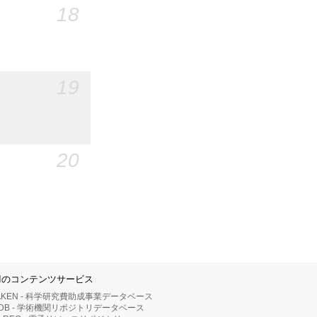
18
19
20
IIのコンテンツサービス
AKEN - 科学研究費助成事業データベース
RDB - 学術機関リポジトリデータベース