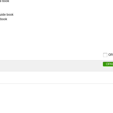
e book
guide book
 book
O
OPA