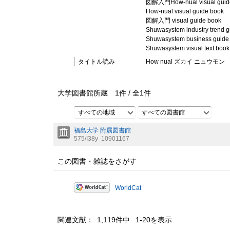
図解入門How‐nual visual guid
How‐nual visual guide book
図解入門 visual guide book
Shuwasystem industry trend 
Shuwasystem business guide
Shuwasystem visual text book
タイトル読み
How nual ズカイ ニュウモン
大学図書館所蔵
1
件 /
全
1
件
すべての地域
すべての図書館
福島大学 附属図書館
575/I38y
10901167
この図書・雑誌をさがす
WorldCat
関連文献： 1,119件中 1-20を表示