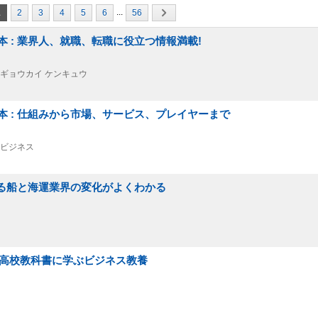
...
1
2
3
4
5
6
56
 : 業界人、就職、転職に役立つ情報満載!
究||ギョウカイ ケンキュウ
本 : 仕組みから市場、サービス、プレイヤーまで
||ビジネス
する船と海運業界の変化がよくわかる
しい高校教科書に学ぶビジネス教養