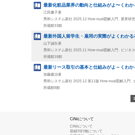
最新化粧品業界の動向と仕組みがよ〜くわかる
江田廉子著
秀和システム新社
2025.12
How-nual図解入門 . 業界
所蔵館33館
最新外国人留学生・雇用の実際がよくわかる本
山下誠矢著
秀和システム新社
2025.11
How-nual図解入門 . ビジネ
所蔵館18館
最新リース取引の基本と仕組みがよ～くわかる
加藤建治著
秀和システム新社
2025.12
第11版
How-nual図解入門 
所蔵館8館
CiNiiについて
CiNiiについて
収録刊行物について