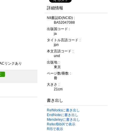
詳細情報
NII書誌ID(NCID)
BA52047088
出版国コード
ja
タイトル言語コード
jpn
本文言語コード
und
出版地
PACリンクあり
東京
ページ数/冊数
C
冊
大きさ
21cm
書き出し
RefWorksに書き出し
EndNoteに書き出し
Mendeleyに書き出し
Refer/BibIXで表示
RISで表示