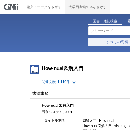
論文・データをさがす
大学図書館の本をさがす
図書・雑誌検索
すべての資料
How-nual図解入門
関連文献: 1,119件
書誌事項
How-nual図解入門
秀和システム, 2001-
タイトル別名
図解入門 : How-nual
How-nual図解入門 : visual gui