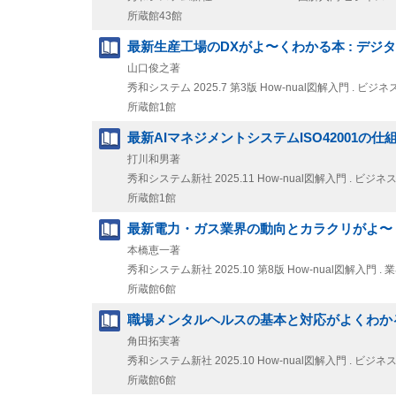
所蔵館43館
最新生産工場のDXがよ〜くわかる本 : デ
山口俊之著
秀和システム
2025.7
第3版
How-nual図解入門 . ビジネ
所蔵館1館
最新AIマネジメントシステムISO42001の
打川和男著
秀和システム新社
2025.11
How-nual図解入門 . ビジネ
所蔵館1館
最新電力・ガス業界の動向とカラクリがよ〜く
本橋恵一著
秀和システム新社
2025.10
第8版
How-nual図解入門 
所蔵館6館
職場メンタルヘルスの基本と対応がよくわかる
角田拓実著
秀和システム新社
2025.10
How-nual図解入門 . ビジネ
所蔵館6館