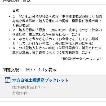
内容説明・目次
目次
１ 開かれた分権型社会への扉（事務権限委譲戦略よりも関
与縮小廃止戦略；地方分権の車の両輪 機関委任事務の廃止
と税源委譲）
２ 地方分権の「原点」（何のために改革するのか；社会の
構造転換 重工業社会から情報社会へ ほか）
３ ゆとりと豊かさを求めて（お金儲けを「してよい領域」
と「してはいけない領域」；外部効率性と内部効率性）
４ 分権型地方財政への道筋（財源保障責任に補完された自
主財源主義；協力原理にもとづく地方税原理 ほか）
「BOOKデータベース」 より
関連文献： 1件中 1-1を表示
地方自治土曜講座ブックレット
[北海道町村会]
[1995]-
所蔵館1館