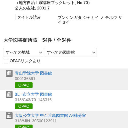
（地方自治土曜講座ブックレット, No.70）
公人の友社, 2001.7
タイトル読み
ブンケンガタ シャカイ ノ チホウ ザ
イセイ
大学図書館所蔵
54
件 /
全
54
件
すべての地域
すべての図書館
OPACリンクあり
青山学院大学 図書館
000136591
OPAC
旭川市立大学 図書館
318/C43/70
143316
OPAC
大阪公立大学 中百舌鳥図書館 A4棟分室
318//JIN
30500123911
OPAC