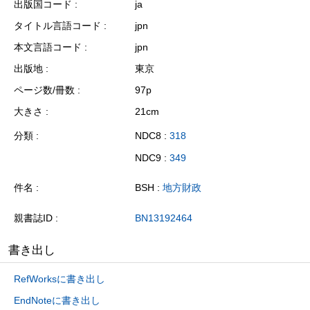
出版国コード
ja
タイトル言語コード
jpn
本文言語コード
jpn
出版地
東京
ページ数/冊数
97p
大きさ
21cm
分類
NDC8 :
318
NDC9 :
349
件名
BSH :
地方財政
親書誌ID
BN13192464
書き出し
RefWorksに書き出し
EndNoteに書き出し