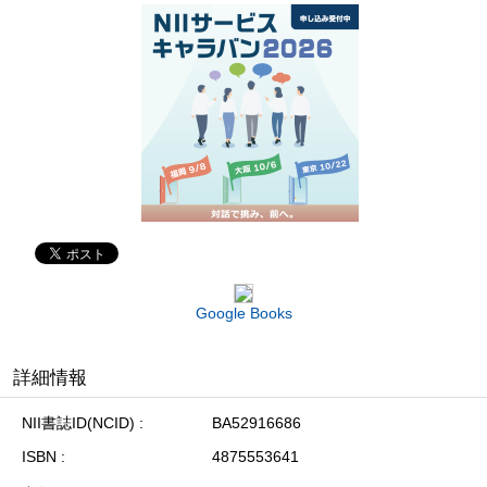
Google Books
詳細情報
NII書誌ID(NCID)
BA52916686
ISBN
4875553641