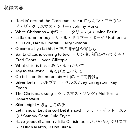
収録内容
Rockin' around the Christmas tree = ロッキン・アラウン
ド・ザ・クリスマス・ツリー / Johnny Marks
White Christmas = ホワイト・クリスマス / Irving Berlin
Little drummer boy = リトル・ドラマー・ボーイ / Katherine
K. Davis, Henry Onorati, Harry Simone
O come all ye faithful = 神の御子は今宵しも
Santa Claus is coming to town = サンタが町にやってくる /
Fred Coots, Haven Gillespie
What child is this = みつかいうたいて
Joy to the world = もろびとこぞりて
Go tell it on the mountain = 山の上にて告げよ
Silver bells = シルヴァー・ベルズ / Jay Livingston, Ray
Evans
The Christmas song = クリスマス・ソング / Mel Torme,
Robert Wells
Silent night = きよしこの夜
Let it snow! Let it snow! Let it snow! = レット・イット・スノ
ウ / Sammy Cahn, Jule Styne
Have yourself a merry little Christmas = ささやかなクリスマ
ス / Hugh Martin, Ralph Blane