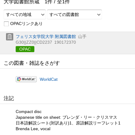
大学図書館所蔵
1
件 /
全
1
件
すべての地域
すべての図書館
OPACリンクあり
フェリス女学院大学 附属図書館
山手
G30||ZZ0||CD2237
190172370
OPAC
この図書・雑誌をさがす
WorldCat
注記
Compact disc
Japanese title on sheet: ブレンダ・リー・クリスマス
日本語解説シート(対訳あり)1、原語解説リーフレット1
Brenda Lee, vocal