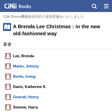
CiNii Books機能統合対応の追加実施をいたしました
A Brenda Lee Christmas : in the new
old-fashioned way
著者
Lee, Brenda
Marks, Johnny
Berlin, Irving
Davis, Katherine K.
Onorati, Henry
Simone, Harry