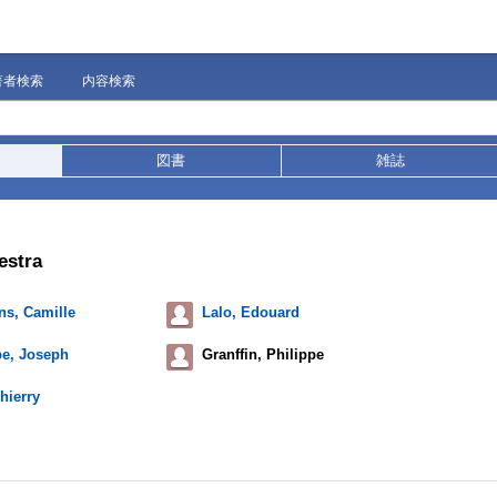
著者検索
内容検索
図書
雑誌
estra
ns, Camille
Lalo, Edouard
be, Joseph
Granffin, Philippe
hierry