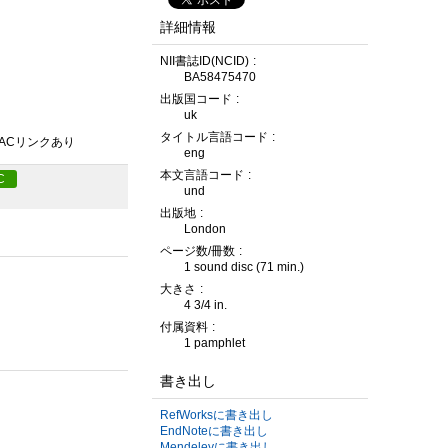
詳細情報
NII書誌ID(NCID)
BA58475470
出版国コード
uk
タイトル言語コード
PACリンクあり
eng
本文言語コード
C
und
出版地
London
ページ数/冊数
1 sound disc (71 min.)
大きさ
4 3/4 in.
付属資料
1 pamphlet
書き出し
RefWorksに書き出し
EndNoteに書き出し
Mendeleyに書き出し