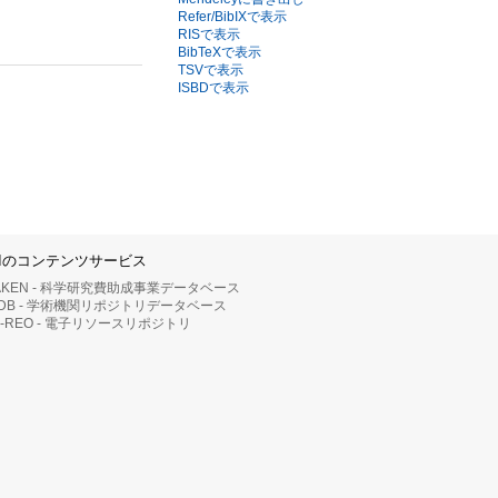
Refer/BibIXで表示
RISで表示
BibTeXで表示
TSVで表示
ISBDで表示
IIのコンテンツサービス
AKEN - 科学研究費助成事業データベース
RDB - 学術機関リポジトリデータベース
II-REO - 電子リソースリポジトリ