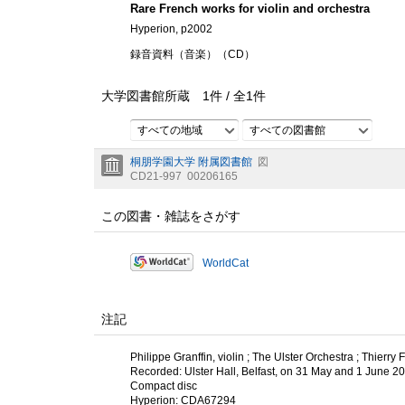
Rare French works for violin and orchestra
Hyperion, p2002
録音資料（音楽）（CD）
大学図書館所蔵
1
件 /
全
1
件
すべての地域
すべての図書館
桐朋学園大学 附属図書館
図
CD21-997
00206165
この図書・雑誌をさがす
WorldCat
注記
Philippe Granffin, violin ; The Ulster Orchestra ; Thierry 
Recorded: Ulster Hall, Belfast, on 31 May and 1 June 2
Compact disc
Hyperion: CDA67294