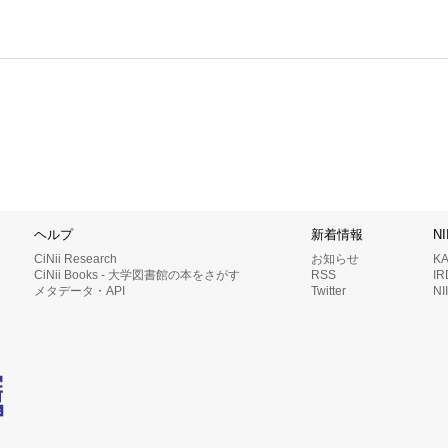
ヘルプ
新着情報
N
CiNii Research
お知らせ
K
CiNii Books - 大学図書館の本をさがす
RSS
I
メタデータ・API
Twitter
N