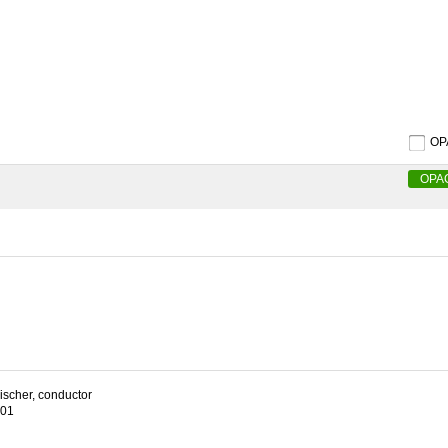
O
OPA
Fischer, conductor
001