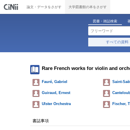
論文・データをさがす
大学図書館の本をさがす
図書・雑誌検索
すべての資料
Rare French works for violin and orch
Fauré, Gabriel
Saint-Saë
Guiraud, Ernest
Cantelou
Ulster Orchestra
Fischer, T
書誌事項