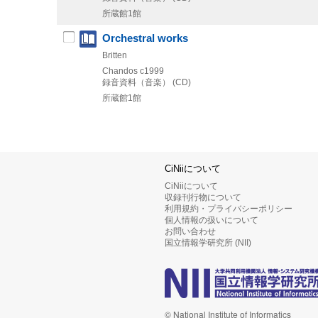
所蔵館1館
Orchestral works
Britten
Chandos
c1999
録音資料（音楽） (CD)
所蔵館1館
CiNiiについて
CiNiiについて
収録刊行物について
利用規約・プライバシーポリシー
個人情報の扱いについて
お問い合わせ
国立情報学研究所 (NII)
© National Institute of Informatics