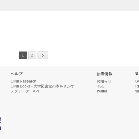
1
2
ヘルプ
新着情報
N
CiNii Research
お知らせ
K
CiNii Books - 大学図書館の本をさがす
RSS
I
メタデータ・API
Twitter
N