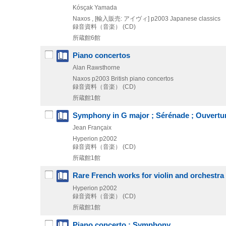
Kósçak Yamada
Naxos , [輸入販売: アイヴィ]
p2003
Japanese classics
録音資料（音楽） (CD)
所蔵館6館
Piano concertos
Alan Rawsthorne
Naxos
p2003
British piano concertos
録音資料（音楽） (CD)
所蔵館1館
Symphony in G major ; Sérénade ; Ouverture
Jean Françaix
Hyperion
p2002
録音資料（音楽） (CD)
所蔵館1館
Rare French works for violin and orchestra
Hyperion
p2002
録音資料（音楽） (CD)
所蔵館1館
Piano concerto ; Symphony