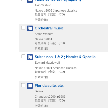
Akio Yashiro
Naxos
p2002
Japanese classics
録音資料（音楽） (CD)
所蔵館6館
Orchestral music
Anton Webern
Naxos
p2001
録音資料（音楽） (CD)
所蔵館1館
Suites nos. 1 & 2 ; Hamlet & Ophelia
Edward Macdowell
Naxos
p2001
American classics
録音資料（音楽） (CD)
所蔵館2館
Florida suite, etc.
Delius
Chandos
c2000, p1986
録音資料（音楽） (CD)
所蔵館1館