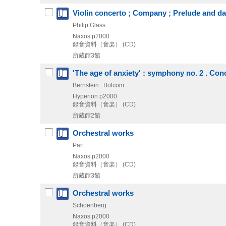
Violin concerto ; Company ; Prelude and d
Philip Glass
Naxos
p2000
録音資料（音楽） (CD)
所蔵館3館
'The age of anxiety' : symphony no. 2 . Con
Bernstein . Bolcom
Hyperion
p2000
録音資料（音楽） (CD)
所蔵館2館
Orchestral works
Pärt
Naxos
p2000
録音資料（音楽） (CD)
所蔵館3館
Orchestral works
Schoenberg
Naxos
p2000
録音資料（音楽） (CD)