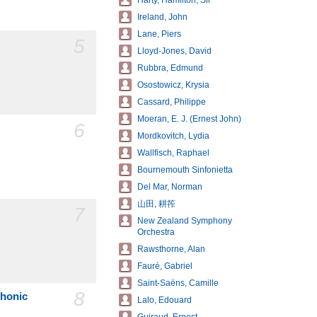
Harty, Hamilton, Sir
Ireland, John
Lane, Piers
5
Lloyd-Jones, David
Rubbra, Edmund
Osostowicz, Krysia
Cassard, Philippe
Moeran, E. J. (Ernest John)
6
Mordkovitch, Lydia
Wallfisch, Raphael
Bournemouth Sinfonietta
Del Mar, Norman
山田, 耕筰
7
New Zealand Symphony
Orchestra
Rawsthorne, Alan
Fauré, Gabriel
Saint-Saëns, Camille
8
phonic
Lalo, Edouard