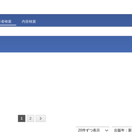
著者検索
内容検索
1
2
20件ずつ表示
出版年：新