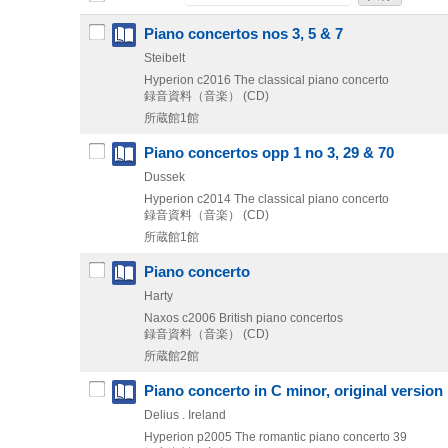
Piano concertos nos 3, 5 & 7
Steibelt
Hyperion
c2016
The classical piano concerto
録音資料（音楽） (CD)
所蔵館1館
Piano concertos opp 1 no 3, 29 & 70
Dussek
Hyperion
c2014
The classical piano concerto
録音資料（音楽） (CD)
所蔵館1館
Piano concerto
Harty
Naxos
c2006
British piano concertos
録音資料（音楽） (CD)
所蔵館2館
Piano concerto in C minor, original version 
Delius . Ireland
Hyperion
p2005
The romantic piano concerto 39