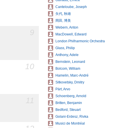
Guiraud, Ernest
Canteloube, Joseph
矢代, 秋雄
岡田, 博美
Webern, Anton
9
MacDowell, Edward
London Philharmonic Orchestra
Glass, Philip
Anthony, Adele
Bernstein, Leonard
10
Bolcom, William
Hamelin, Marc-André
Sitkovetsky, Dmitry
Pärt, Arvo
Schoenberg, Arnold
11
Britten, Benjamin
Bedford, Steuart
Golani-Erdesz, Rivka
Musici de Montréal