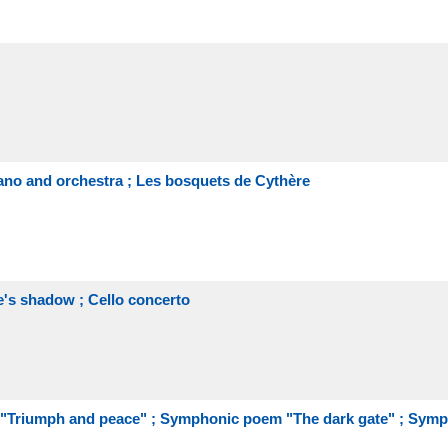
ano and orchestra ; Les bosquets de Cythère
e's shadow ; Cello concerto
r "Triumph and peace" ; Symphonic poem "The dark gate" ; Sym