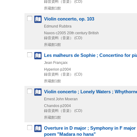
録音資料（音楽） (CD)
所蔵館1館
Violin concerto, op. 103
Edmund Rubbra
Naxos
c2005
20th century British
録音資料（音楽） (CD)
所蔵館1館
Les malheurs de Sophie ; Concertino for pi
Jean Françaix
Hyperion
p2004
録音資料（音楽） (CD)
所蔵館1館
Violin concerto ; Lonely Waters ; Whythorn
Ernest John Moeran
Chandos
p2004
録音資料（音楽） (CD)
所蔵館1館
Overture in D major ; Symphony in F majo
poem "Madara no hana"