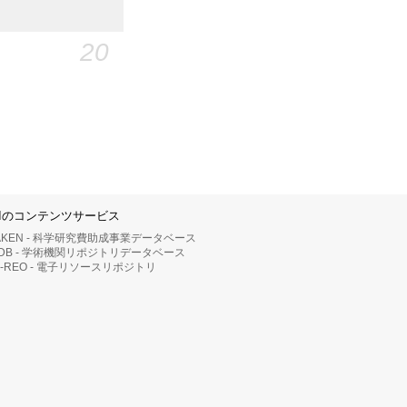
20
IIのコンテンツサービス
AKEN - 科学研究費助成事業データベース
RDB - 学術機関リポジトリデータベース
II-REO - 電子リソースリポジトリ