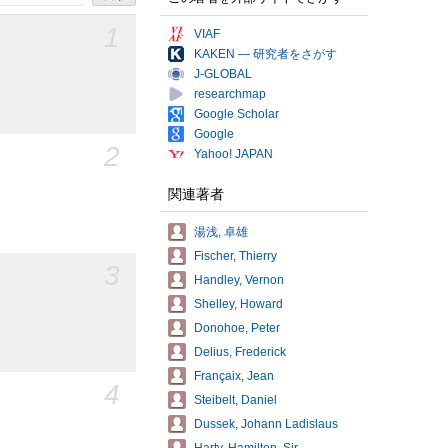
1
VIAF
KAKEN — 研究者をさがす
J-GLOBAL
researchmap
Google Scholar
Google
2
Yahoo! JAPAN
関連著者
湯浅, 卓雄
Fischer, Thierry
3
Handley, Vernon
Shelley, Howard
Donohoe, Peter
Delius, Frederick
Françaix, Jean
4
Steibelt, Daniel
Dussek, Johann Ladislaus