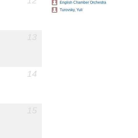
12
English Chamber Orchestra
Turovsky, Yuli
13
14
15