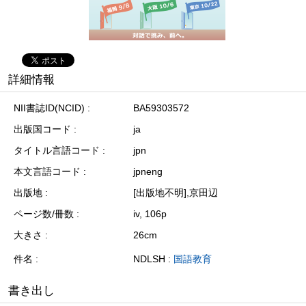
詳細情報
NII書誌ID(NCID)
BA59303572
出版国コード
ja
タイトル言語コード
jpn
本文言語コード
jpneng
出版地
[出版地不明],京田辺
ページ数/冊数
iv, 106p
大きさ
26cm
件名
NDLSH :
国語教育
書き出し