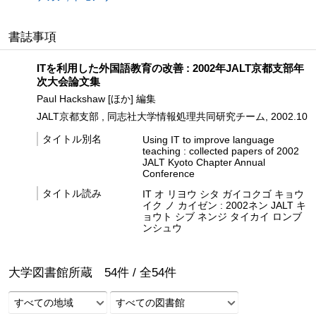
書誌事項
ITを利用した外国語教育の改善 : 2002年JALT京都支部年
次大会論文集
Paul Hackshaw [ほか] 編集
JALT京都支部 , 同志社大学情報処理共同研究チーム, 2002.10
タイトル別名
Using IT to improve language
teaching : collected papers of 2002
JALT Kyoto Chapter Annual
Conference
タイトル読み
IT オ リヨウ シタ ガイコクゴ キョウ
イク ノ カイゼン : 2002ネン JALT キ
ョウト シブ ネンジ タイカイ ロンブ
ンシュウ
大学図書館所蔵
54
件 /
全
54
件
すべての地域
すべての図書館