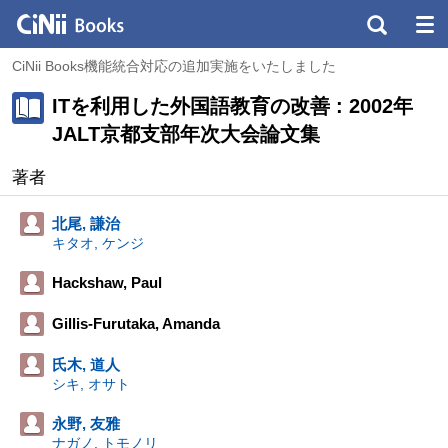
CiNii Books機能統合対応の追加実施をいたしました
ITを利用した外国語教育の改善 : 2002年
JALT京都支部年次大会論文集
著者
北尾, 謙治
キタオ, ケンジ
Hackshaw, Paul
Gillis-Furutaka, Amanda
氏木, 道人
シキ, オサト
永野, 友雅
ナガノ, トモノリ