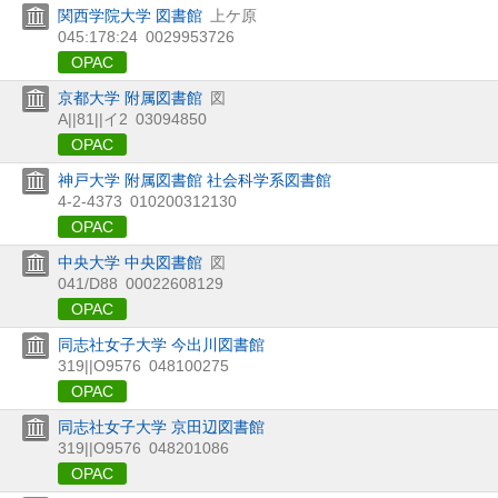
関西学院大学 図書館
上ケ原
045:178:24
0029953726
OPAC
京都大学 附属図書館
図
A||81||イ2
03094850
OPAC
神戸大学 附属図書館 社会科学系図書館
4-2-4373
010200312130
OPAC
中央大学 中央図書館
図
041/D88
00022608129
OPAC
同志社女子大学 今出川図書館
319||O9576
048100275
OPAC
同志社女子大学 京田辺図書館
319||O9576
048201086
OPAC