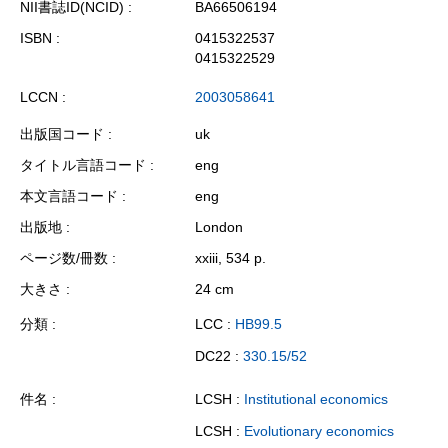
NII書誌ID(NCID)
BA66506194
ISBN
0415322537
0415322529
LCCN
2003058641
出版国コード
uk
タイトル言語コード
eng
本文言語コード
eng
出版地
London
ページ数/冊数
xxiii, 534 p.
大きさ
24 cm
分類
LCC :
HB99.5
DC22 :
330.15/52
件名
LCSH :
Institutional economics
LCSH :
Evolutionary economics