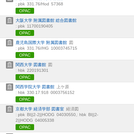
: pbk
331.76/Hod
57368
OPAC
大阪大学 附属図書館 総合図書館
: pbk
11700190405
OPAC
鹿児島国際大学 附属図書館
図
: pbk
331.76//HG
10003745715
OPAC
関西大学 図書館
図
: hbk
220191301
OPAC
関西学院大学 図書館
上ケ原
: hbk
330.17:918
0003756152
OPAC
京都大学 経済学部 図書室
経済図
: pbk
BI||2-2||HODG
04030550
,
: hbk
BI||2-
2||HODG
04005338
OPAC