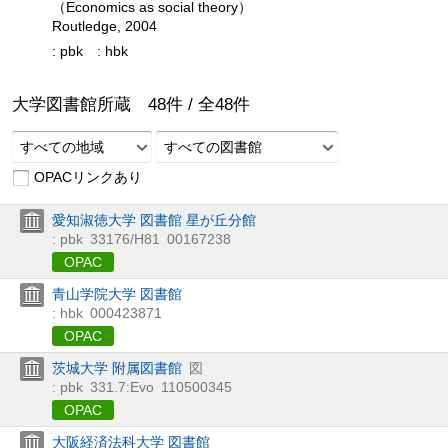
（Economics as social theory）
Routledge, 2004
: pbk
: hbk
大学図書館所蔵
48
件 /
全
48
件
すべての地域
すべての図書館
OPACリンクあり
愛知淑徳大学 図書館 星が丘分館
: pbk
33176/H81
00167238
OPAC
青山学院大学 図書館
: hbk
000423871
OPAC
茨城大学 附属図書館
図
: pbk
331.7:Evo
110500345
OPAC
大阪経済法科大学 図書館