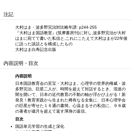
注記
大村はま・波多野完治対比略年譜: p244-255
『大村はま国語教室』(筑摩書房刊)に対し,波多野完治が大村
はまに宛てて書いた私信と,これにこたえて大村はまが22年後
に語った談話とを構成したもの
大村はま白寿記念出版
内容説明・目次
内容説明
日本国語教育会の至宝・大村はま。心理学の世界的権威・波
多野完治。巨星二人が、時間を超えて対話するとき、混迷の
闇を開いて、日本の近代教育の不動の軸が浮かび上がる！新
発見！教育実践から生まれた稀有なる全集に、日本心理学会
の巨星が寄せた１６通の書簡。心温まるその私信に、９８歳
の著者が歳月を超えて返す渾身の返信。
目次
国語単元学習の生成と深化