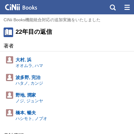
CiNii Books機能統合対応の追加実施をいたしました
22年目の返信
著者
大村, 浜
オオムラ, ハマ
波多野, 完治
ハタノ, カンジ
野地, 潤家
ノジ, ジュンヤ
橋本, 暢夫
ハシモト, ノブオ