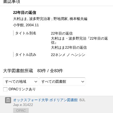
書誌事項
22年目の返信
大村はま, 波多野完治著 ; 野地潤家, 橋本暢夫編
小学館, 2004.11
タイトル別名
22年目の返信
大村はま・波多野完治『22年目の返
信』
大村はま22年目の返信
タイトル読み
22ネンメ ノ ヘンシン
大学図書館所蔵
83
件 /
全
83
件
すべての地域
すべての図書館
OPACリンクあり
オックスフォード大学 ボドリアン図書館
BJL
Jap.e.31422
OPAC