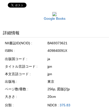
Google Books
詳細情報
NII書誌ID(NCID)
BA69373621
ISBN
409840091X
出版国コード
ja
タイトル言語コード
jpn
本文言語コード
jpn
出版地
東京
ページ数/冊数
256p, 図版[2]p
大きさ
20cm
分類
NDC8 :
375.83