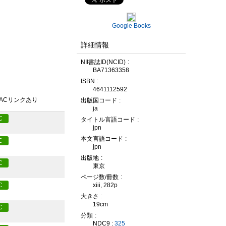
Google Books
詳細情報
NII書誌ID(NCID)
BA71363358
ISBN
4641112592
PACリンクあり
出版国コード
ja
C
タイトル言語コード
jpn
本文言語コード
C
jpn
出版地
C
東京
ページ数/冊数
xiii, 282p
C
大きさ
19cm
C
分類
NDC9 :
325