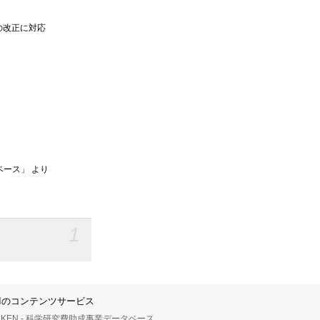
の改正に対応
ベース」 より
1
IIのコンテンツサービス
AKEN - 科学研究費助成事業データベース