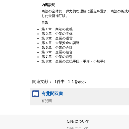
内容説明
商法の全体的・弾力的な理解に重点を置き、商法の編成
した最新補訂版。
目次
第１章 商法の意義
第２章 企業の主体
第３章 企業の運営
第４章 企業資金の調達
第５章 企業の会計
第６章 企業の結合
第７章 企業の取引
第８章 企業の支払手段（手形・小切手）
関連文献： 1件中 1-1を表示
有斐閣双書
有斐閣
CiNiiについて
CiNiiについて