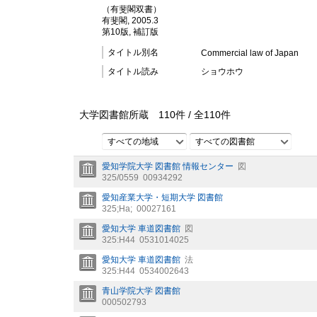
（有斐閣双書）
有斐閣, 2005.3
第10版, 補訂版
タイトル別名
Commercial law of Japan
タイトル読み
ショウホウ
大学図書館所蔵
110
件 /
全
110
件
すべての地域
すべての図書館
愛知学院大学 図書館 情報センター
図
325/0559
00934292
愛知産業大学・短期大学 図書館
325;Ha;
00027161
愛知大学 車道図書館
図
325:H44
0531014025
愛知大学 車道図書館
法
325:H44
0534002643
青山学院大学 図書館
000502793