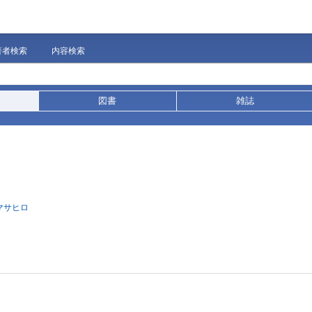
著者検索
内容検索
図書
雑誌
 マサヒロ