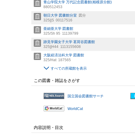
青山学院大学 万代記念図書館(相模原分館)
880512453
朝日大学 図書館分室
図分
325||S
00117516
亜細亜大学 図書館
325/Sh 95
11139799
跡見学園女子大学 茗荷谷図書館
325||H44
1113155608
大阪経済法科大学 図書館
325/Hat
187565
すべての所蔵館を表示
この図書・雑誌をさがす
国立国会図書館サーチ
WorldCat
内容説明・目次