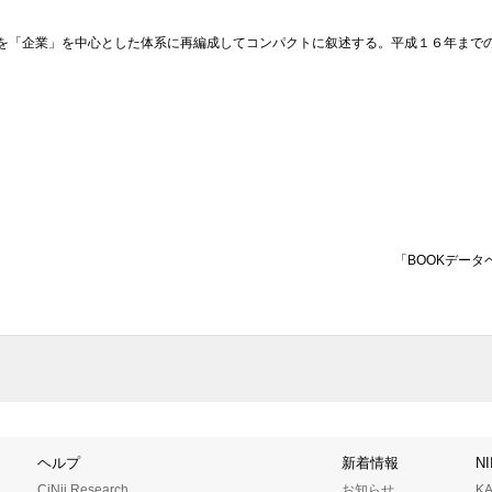
を「企業」を中心とした体系に再編成してコンパクトに叙述する。平成１６年まで
「BOOKデータ
ヘルプ
新着情報
N
CiNii Research
お知らせ
K