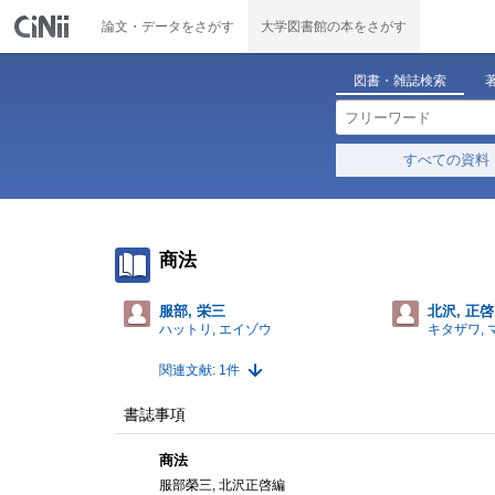
論文・データをさがす
大学図書館の本をさがす
図書・雑誌検索
すべての資料
商法
服部, 栄三
北沢, 正啓
ハットリ, エイゾウ
キタザワ,
関連文献: 1件
書誌事項
商法
服部榮三, 北沢正啓編