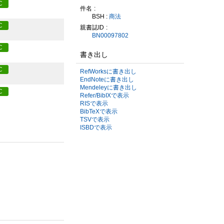
C
件名
BSH :
商法
C
親書誌ID
BN00097802
C
書き出し
C
RefWorksに書き出し
EndNoteに書き出し
Mendeleyに書き出し
C
Refer/BibIXで表示
RISで表示
BibTeXで表示
TSVで表示
ISBDで表示