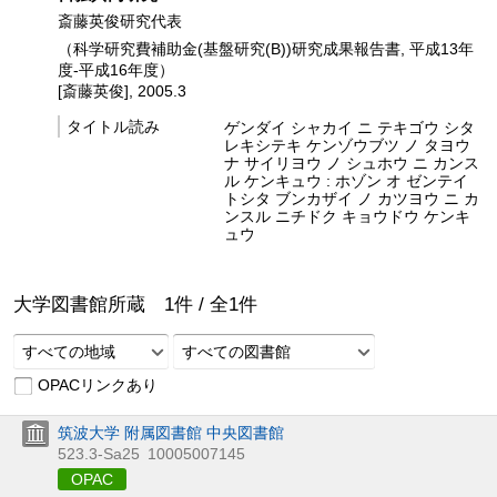
斎藤英俊研究代表
（科学研究費補助金(基盤研究(B))研究成果報告書, 平成13年
度-平成16年度）
[斎藤英俊], 2005.3
タイトル読み
ゲンダイ シャカイ ニ テキゴウ シタ
レキシテキ ケンゾウブツ ノ タヨウ
ナ サイリヨウ ノ シュホウ ニ カンス
ル ケンキュウ : ホゾン オ ゼンテイ
トシタ ブンカザイ ノ カツヨウ ニ カ
ンスル ニチドク キョウドウ ケンキ
ュウ
大学図書館所蔵
1
件 /
全
1
件
すべての地域
すべての図書館
OPACリンクあり
筑波大学 附属図書館 中央図書館
523.3-Sa25
10005007145
OPAC