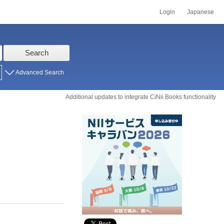
Login
Japanese
Search
Advanced Search
Additional updates to integrate CiNii Books functionality