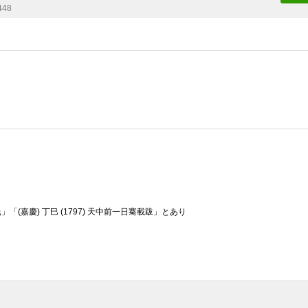
448
「(嘉慶) 丁巳 (1797) 天中前一日騫載跋」とあり