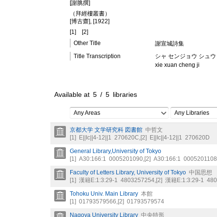
[謝脁撰]
（拜經樓叢書）
[博古齋], [1922]
[1]
[2]
Other Title
謝宣城詩集
Title Transcription
シャ センジョウ シュウ
xie xuan cheng ji
Available at
5
/
5
libraries
Any Areas
Any Libraries
京都大学 文学研究科 図書館
中哲文
[1]
E||Ic||4-12||1
270620C
,
[2]
E||Ic||4-12||1
270620D
General Library,University of Tokyo
[1]
A30:166:1
0005201090
,
[2]
A30:166:1
0005201108
Faculty of Letters Library, University of Tokyo
中国思想
[1]
漢籍E:1:3:29-1
4803257254
,
[2]
漢籍E:1:3:29-1
480
Tohoku Univ. Main Library
本館
[1]
01793579566
,
[2]
01793579574
Nagoya University Library
中央特形