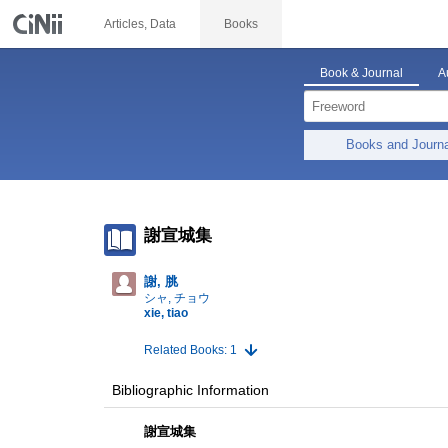
Articles, Data
Books
Book & Journal
A
Books and Journ
謝宣城集
謝, 脁
シャ, チョウ
xie, tiao
Related Books: 1
Bibliographic Information
謝宣城集