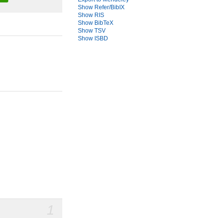
Show Refer/BibIX
Show RIS
Show BibTeX
Show TSV
Show ISBD
1