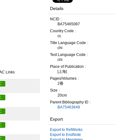
Details
NCID
BA75465087
Country Code
cc
Title Language Code
chi
Text Language Code
chi
Place of Publication
[上海]
AC Links
Pages/Volumes
2冊
C
Size
20cm
C
Parent Bibliography ID
BA75463649
C
Export
C
Export to RefWorks
Export to EndNote
C
Export to Mendeley