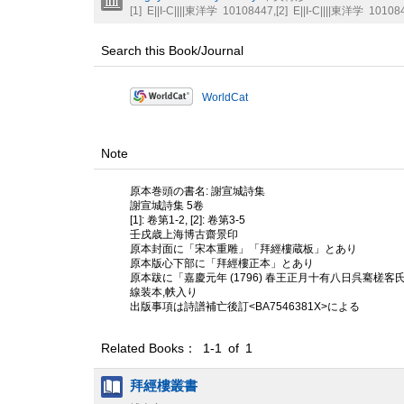
[1]
E||I-C||||東洋学
10108447
,
[2]
E||I-C||||東洋学
10108
Search this Book/Journal
WorldCat
Note
原本巻頭の書名: 謝宣城詩集
謝宣城詩集 5卷
[1]: 卷第1-2, [2]: 卷第3-5
壬戌歳上海博古齋景印
原本封面に「宋本重雕」「拜經樓蔵板」とあり
原本版心下部に「拜經樓正本」とあり
原本跋に「嘉慶元年 (1796) 春王正月十有八日呉騫槎客氏」
線装本,帙入り
出版事項は詩譜補亡後訂<BA7546381X>による
Related Books： 1-1 of 1
拜經樓叢書