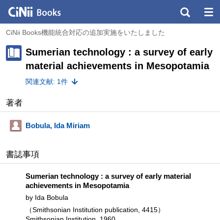
CiNii Books機能統合対応の追加実施をいたしました
Sumerian technology : a survey of early
material achievements in Mesopotamia
関連文献: 1件
著者
Bobula, Ida Miriam
書誌事項
Sumerian technology : a survey of early material
achievements in Mesopotamia
by Ida Bobula
（Smithsonian Institution publication, 4415）
Smithsonian Institution, 1960