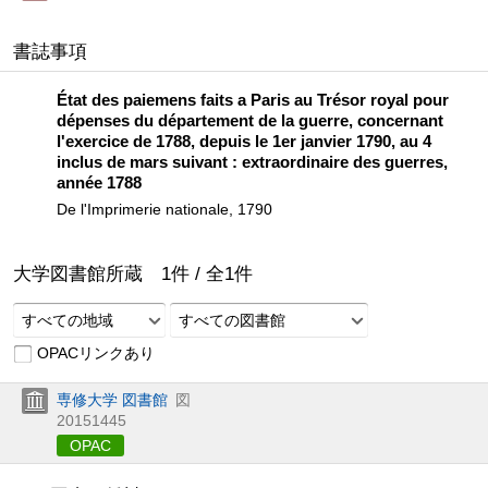
書誌事項
État des paiemens faits a Paris au Trésor royal pour
dépenses du département de la guerre, concernant
l'exercice de 1788, depuis le 1er janvier 1790, au 4
inclus de mars suivant : extraordinaire des guerres,
année 1788
De l'Imprimerie nationale, 1790
大学図書館所蔵
1
件 /
全
1
件
すべての地域
すべての図書館
OPACリンクあり
専修大学 図書館
図
20151445
OPAC