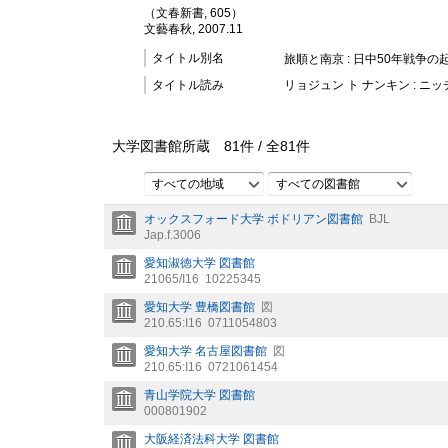
（文春新書, 605）
文藝春秋, 2007.11
タイトル別名
旅順と南京 : 日中50年戦争の
タイトル読み
リョジュン ト ナンキン : ニ
大学図書館所蔵
81
件 /
全
81
件
すべての地域
すべての図書館
オックスフォード大学 ボドリアン図書館
BJL
Jap.f.3006
愛知淑徳大学 図書館
21065/I16
10225345
愛知大学 豊橋図書館
図
210.65:I16
0711054803
愛知大学 名古屋図書館
図
210.65:I16
0721061454
青山学院大学 図書館
000801902
大阪経済法科大学 図書館