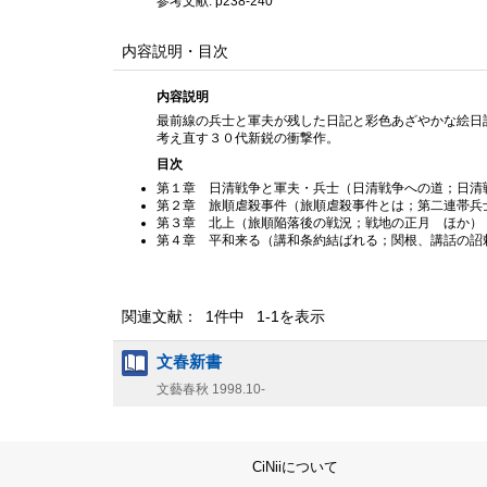
参考文献: p238-240
内容説明・目次
内容説明
最前線の兵士と軍夫が残した日記と彩色あざやかな絵日
考え直す３０代新鋭の衝撃作。
目次
第１章 日清戦争と軍夫・兵士（日清戦争への道；日清
第２章 旅順虐殺事件（旅順虐殺事件とは；第二連帯兵
第３章 北上（旅順陥落後の戦況；戦地の正月 ほか）
第４章 平和来る（講和条約結ばれる；関根、講話の詔
関連文献： 1件中 1-1を表示
文春新書
文藝春秋
1998.10-
CiNiiについて