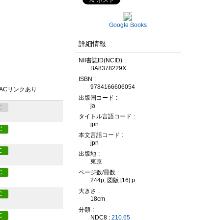
Google Books
詳細情報
NII書誌ID(NCID)
BA8378229X
ISBN
9784166606054
PACリンクあり
出版国コード
ja
C
タイトル言語コード
jpn
C
本文言語コード
jpn
C
出版地
東京
ページ数/冊数
C
244p, 図版 [16] p
大きさ
C
18cm
分類
C
NDC8 :
210.65