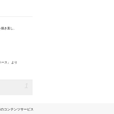
を描き直し、
ベース」 より
1
IIのコンテンツサービス