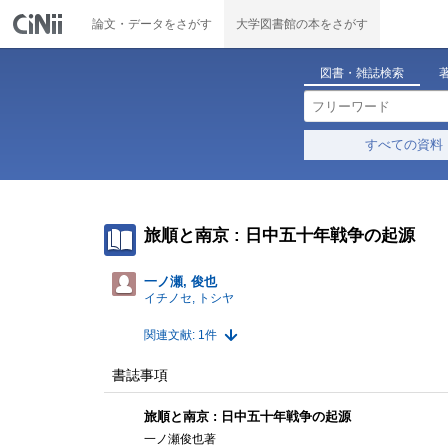
論文・データをさがす
大学図書館の本をさがす
図書・雑誌検索
すべての資料
旅順と南京 : 日中五十年戦争の起源
一ノ瀬, 俊也
イチノセ, トシヤ
関連文献: 1件
書誌事項
旅順と南京 : 日中五十年戦争の起源
一ノ瀬俊也著