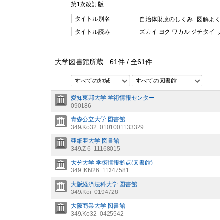
第1次改訂版
タイトル別名
自治体財政のしくみ : 図解よ
タイトル読み
ズカイ ヨク ワカル ジチタイ 
大学図書館所蔵
61
件 /
全
61
件
すべての地域
すべての図書館
愛知東邦大学 学術情報センター
090186
青森公立大学 図書館
349/Ko32
0101001133329
亜細亜大学 図書館
349/Z 6
11168015
大分大学 学術情報拠点(図書館)
349||KN26
11347581
大阪経済法科大学 図書館
349/Koi
0194728
大阪商業大学 図書館
349/Ko32
0425542