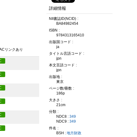
詳細情報
NII書誌ID(NCID)
BA84982454
ISBN
9784313165410
出版国コード
ja
PACリンクあり
タイトル言語コード
jpn
C
本文言語コード
jpn
C
出版地
東京
C
ページ数/冊数
186p
大きさ
C
21cm
分類
C
NDC8 :
349
NDC9 :
349
件名
C
BSH :
地方財政