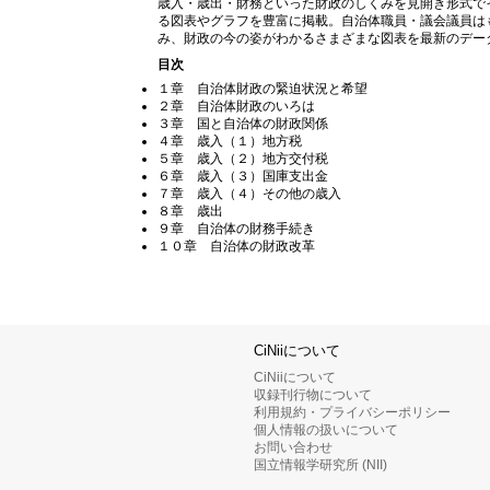
歳入・歳出・財務といった財政のしくみを見開き形式で
る図表やグラフを豊富に掲載。自治体職員・議会議員は
み、財政の今の姿がわかるさまざまな図表を最新のデー
目次
１章 自治体財政の緊迫状況と希望
２章 自治体財政のいろは
３章 国と自治体の財政関係
４章 歳入（１）地方税
５章 歳入（２）地方交付税
６章 歳入（３）国庫支出金
７章 歳入（４）その他の歳入
８章 歳出
９章 自治体の財務手続き
１０章 自治体の財政改革
CiNiiについて
CiNiiについて
収録刊行物について
利用規約・プライバシーポリシー
個人情報の扱いについて
お問い合わせ
国立情報学研究所 (NII)