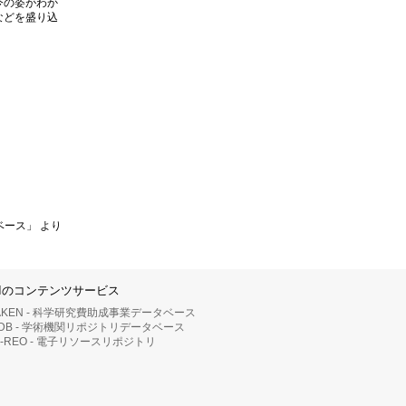
今の姿がわか
などを盛り込
ベース」 より
IIのコンテンツサービス
AKEN - 科学研究費助成事業データベース
RDB - 学術機関リポジトリデータベース
II-REO - 電子リソースリポジトリ