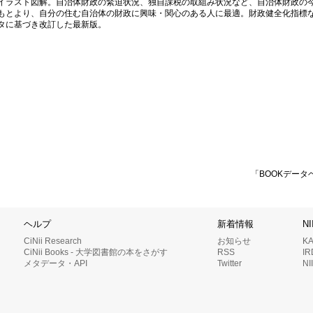
イラスト図解。自治体財政の緊迫状況、独自課税の取組み状況など、自治体財政の
もとより、自分の住む自治体の財政に興味・関心のある人に最適。財政健全化指標
タに基づき改訂した最新版。
「BOOKデータ
ヘルプ
新着情報
N
CiNii Research
お知らせ
K
CiNii Books - 大学図書館の本をさがす
RSS
I
メタデータ・API
Twitter
N