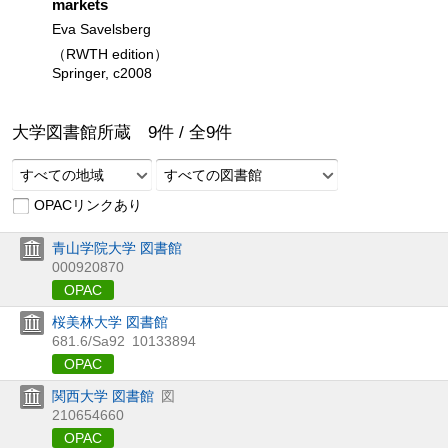
markets
Eva Savelsberg
（RWTH edition）
Springer, c2008
大学図書館所蔵
9
件 /
全
9
件
すべての地域
すべての図書館
OPACリンクあり
青山学院大学 図書館
000920870
OPAC
桜美林大学 図書館
681.6/Sa92
10133894
OPAC
関西大学 図書館
図
210654660
OPAC