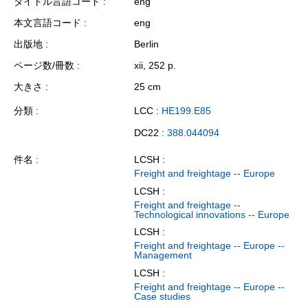
タイトル言語コード
eng
本文言語コード
eng
出版地
Berlin
ページ数/冊数
xii, 252 p.
大きさ
25 cm
分類
LCC :
HE199.E85
DC22 :
388.044094
件名
LCSH :
Freight and freightage -- Europe
LCSH :
Freight and freightage --
Technological innovations -- Europe
LCSH :
Freight and freightage -- Europe --
Management
LCSH :
Freight and freightage -- Europe --
Case studies