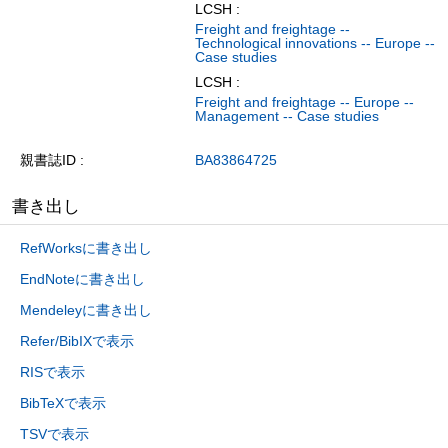
LCSH :
Freight and freightage --
Technological innovations -- Europe --
Case studies
LCSH :
Freight and freightage -- Europe --
Management -- Case studies
親書誌ID
BA83864725
書き出し
RefWorksに書き出し
EndNoteに書き出し
Mendeleyに書き出し
Refer/BibIXで表示
RISで表示
BibTeXで表示
TSVで表示