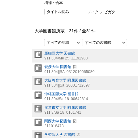
増補・合本
タイトル読み
メイク ノ ビガク
大学図書館所蔵
31
件 /
全
31
件
すべての地域
すべての図書館
亜細亜大学 図書館
911.304/Me 25
11192903
愛媛大学 図書館
図
911.304||SA
0312010065080
大阪教育大学 附属図書館
911.304||Sa
20001712897
沖縄国際大学 図書館
911.304/Sa-18
00642814
尾道市立大学 附属図書館
911.3/Sa 18
0161741
関西大学 図書館
図
211018473
学習院大学 図書館
図