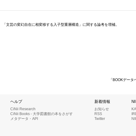
。「文芸の変幻自在に相変移する入子型重層構造」に関する論考を増補。
「BOOKデータ
ヘルプ
新着情報
N
CiNii Research
お知らせ
K
CiNii Books - 大学図書館の本をさがす
RSS
I
メタデータ・API
Twitter
N