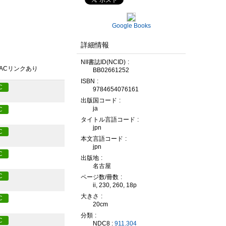
Google Books
詳細情報
NII書誌ID(NCID)
PACリンクあり
BB02661252
ISBN
C
9784654076161
出版国コード
ja
C
タイトル言語コード
jpn
C
本文言語コード
jpn
C
出版地
名古屋
C
ページ数/冊数
ii, 230, 260, 18p
大きさ
C
20cm
分類
C
NDC8 :
911.304