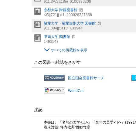
911.3A/Sa18m
0100986208
京都大学 附属図書館
図
KG||721||メ1
200028327858
敬愛大学・敬愛短期大学 図書館
図
911.304||Sa18
K33944
甲南大学 図書館
図
1493548
すべての所蔵館を表示
この図書・雑誌をさがす
国立国会図書館サーチ
WorldCat
注記
本書は、『名句の美学<上>』『名句の美学<下>』(199
巻末対談: 坪内稔典/西郷竹彦