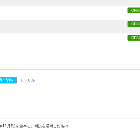
OPA
OPA
OPA
カーリル
1年11月刊)を合本し、補説を増補したもの