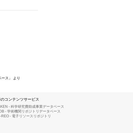
ベース」 より
IIのコンテンツサービス
AKEN - 科学研究費助成事業データベース
RDB - 学術機関リポジトリデータベース
II-REO - 電子リソースリポジトリ