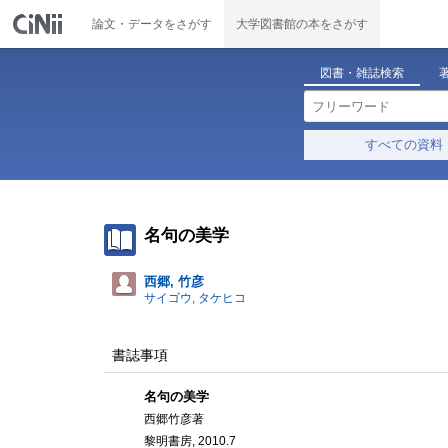
論文・データをさがす
大学図書館の本をさがす
図書・雑誌検索
すべての資料
名句の美学
西郷, 竹彦
サイゴウ, タケヒコ
書誌事項
名句の美学
西郷竹彦著
黎明書房, 2010.7