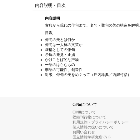
内容説明・目次
内容説明
古典から現代の俳句まで、名句・難句の美の構造を解明
目次
俳句の美とは何か
俳句は一人称の文芸か
虚構としての俳句
矛盾の発見・止揚
かけことば的な声喩
一語のはらむもの
季語の可能性、創造性
対談 俳句の美をめぐって（坪内稔典／西郷竹彦）
CiNiiについて
CiNiiについて
収録刊行物について
利用規約・プライバシーポリシー
個人情報の扱いについて
お問い合わせ
国立情報学研究所 (NII)