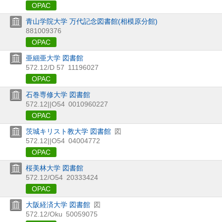
OPAC
青山学院大学 万代記念図書館(相模原分館)
881009376
OPAC
亜細亜大学 図書館
572.12/D 57
11196027
OPAC
石巻専修大学 図書館
572.12||O54
0010960227
OPAC
茨城キリスト教大学 図書館
図
572.12||O54
04004772
OPAC
桜美林大学 図書館
572.12/O54
20333424
OPAC
大阪経済大学 図書館
図
572.12/Oku
50059075