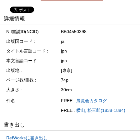
詳細情報
NII書誌ID(NCID)
BB04550398
出版国コード
ja
タイトル言語コード
jpn
本文言語コード
jpn
出版地
[東京]
ページ数/冊数
74p
大きさ
30cm
件名
FREE :
展覧会カタログ
FREE :
横山, 松三郎(1838-1884)
書き出し
RefWorksに書き出し