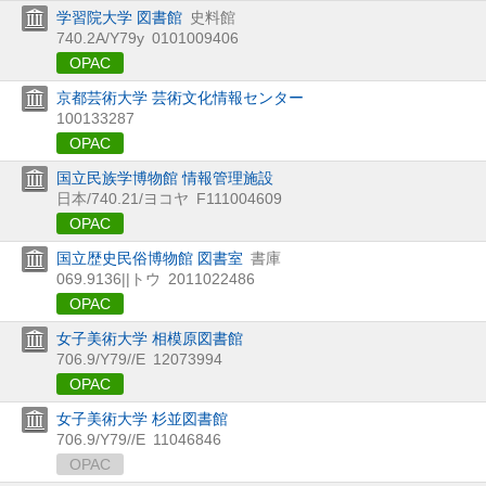
学習院大学 図書館
史料館
740.2A/Y79y
0101009406
OPAC
京都芸術大学 芸術文化情報センター
100133287
OPAC
国立民族学博物館 情報管理施設
日本/740.21/ヨコヤ
F111004609
OPAC
国立歴史民俗博物館 図書室
書庫
069.9136||トウ
2011022486
OPAC
女子美術大学 相模原図書館
706.9/Y79//E
12073994
OPAC
女子美術大学 杉並図書館
706.9/Y79//E
11046846
OPAC