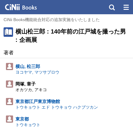
CiNii Books機能統合対応の追加実施をいたしました
横山松三郎 : 140年前の江戸城を撮った男
: 企画展
著者
横山, 松三郎
ヨコヤマ, マツサブロウ
岡塚, 章子
オカツカ, アキコ
東京都江戸東京博物館
トウキョウト エド トウキョウ ハクブツカン
東京都
トウキョウト