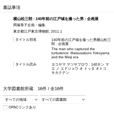
書誌事項
横山松三郎 : 140年前の江戸城を撮った男 : 企画展
岡塚章子企画・編集
東京都江戸東京博物館, 2011.1
タイトル別名
140年前の江戸城を撮った男横山松三
郎 : 企画展
The man who captured the
turbulence: Matsusaburo Yokoyama
and the Meiji era
タイトル読み
ヨコヤマ マツサブロウ : 140ネン マ
エ ノ エドジョウ オ トッタ オトコ :
キカクテン
大学図書館所蔵
16
件 /
全
16
件
すべての地域
すべての図書館
OPACリンクあり