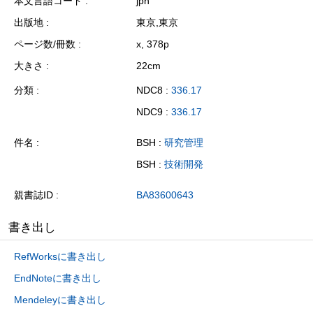
本文言語コード
jpn
出版地
東京,東京
ページ数/冊数
x, 378p
大きさ
22cm
分類
NDC8 :
336.17
NDC9 :
336.17
件名
BSH :
研究管理
BSH :
技術開発
親書誌ID
BA83600643
書き出し
RefWorksに書き出し
EndNoteに書き出し
Mendeleyに書き出し