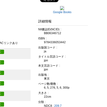
Google Books
詳細情報
NII書誌ID(NCID)
BB06346712
ISBN
9784336053442
PACリンクあり
出版国コード
ja
C
タイトル言語コード
jpn
C
本文言語コード
jpn
C
出版地
東京
C
ページ数/冊数
6, 5, 276, 5, 6, 300p
大きさ
C
22cm
分類
C
NDC8 :
209.7