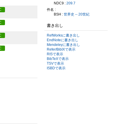
NDC9 :
209.7
件名
C
BSH :
世界史 -- 20世紀
C
書き出し
RefWorksに書き出し
C
EndNoteに書き出し
Mendeleyに書き出し
C
Refer/BibIXで表示
RISで表示
BibTeXで表示
TSVで表示
ISBDで表示