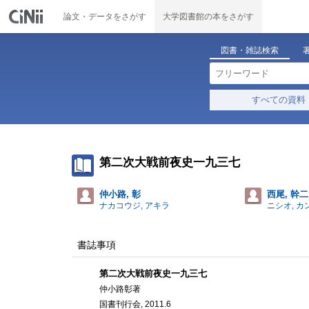
論文・データをさがす
大学図書館の本をさがす
図書・雑誌検索
すべての資料
第二次大戦前夜史一九三七
仲小路, 彰
西尾, 幹二
ナカコウジ, アキラ
ニシオ, カ
書誌事項
第二次大戦前夜史一九三七
仲小路彰著
国書刊行会, 2011.6