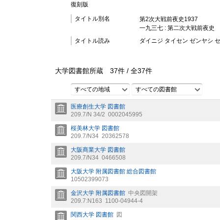
復刻版
タイトル別名
第2次大戦前夜史1937
一九三七 : 第二次大戦前夜史
タイトル読み
ダイニジ タイセン ゼンヤシ
大学図書館所蔵
37
件 /
全
37
件
すべての地域
すべての図書館
医療創生大学 図書館
209.7/N 34/2
0002045995
桜美林大学 図書館
209.7/N34
20362578
大阪商業大学 図書館
209.7/N34
0466508
大阪大学 附属図書館 総合図書館
10502399073
金沢大学 附属図書館
中央図開架
209.7:N163
1100-04944-4
関西大学 図書館
図