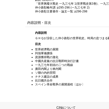
「世界興廢大戰史 一九三七年 1(世界戰史第3巻)、一九三七年 
仲小路彰略年譜: p295-296 (一九三七年 2)
仲小路彰主要著作・論文一覧: p296-298
内容説明・目次
内容説明
ＧＨＱが没収した仲小路彰の世界戦史。時局の息づまる
目次
世界經濟戰の展開
列強軍備擴張
資源獲得戰の激化
中國共産黨の抗日戰即時決行計畫
一九三七年初頭の二つの戰線
廣田内閣より林内閣
ソ聯の内的苦悶
ナチス建設の成果
抗日國共合作
スペイン革命戰爭の展開過程〔ほか〕
CiNiiについて