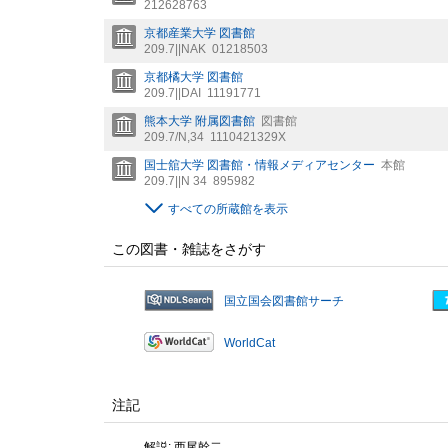
212628763
京都産業大学 図書館
209.7||NAK
01218503
京都橘大学 図書館
209.7||DAI
11191771
熊本大学 附属図書館
図書館
209.7/N,34
1110421329X
国士舘大学 図書館・情報メディアセンター
本館
209.7||N 34
895982
すべての所蔵館を表示
この図書・雑誌をさがす
国立国会図書館サーチ
WorldCat
注記
解説: 西尾幹二