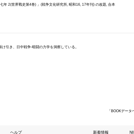
2(世界戰史第4巻) 」(戦争文化研究所, 昭和16, 17年刊) の改題, 合本
駆け引き、日中戦争‐暗闘の力学を洞察している。
「BOOKデータ
ヘルプ
新着情報
N