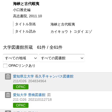
海峡と古代蝦夷
小口雅史編
高志書院, 2011.10
タイトル別名
海峡と古代蝦夷
タイトル読み
カイキョウ ト コダイ エゾ
大学図書館所蔵
61
件 /
全
61
件
すべての地域
すべての図書館
OPACリンクあり
愛知県立大学 長久手キャンパス図書館
211/O26
204834964
OPAC
愛知大学 豊橋図書館
図
211:O26
202110112718
OPAC