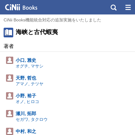
CiNii Books機能統合対応の追加実施をいたしました
海峡と古代蝦夷
著者
小口, 雅史
オグチ, マサシ
天野, 哲也
アマノ, テツヤ
小野, 裕子
オノ, ヒロコ
瀬川, 拓郎
セガワ, タクロウ
中村, 和之