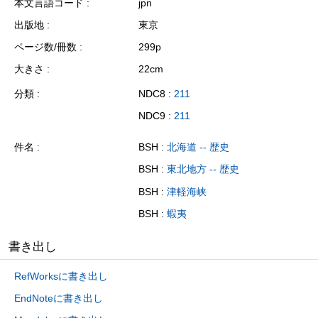
本文言語コード
jpn
出版地
東京
ページ数/冊数
299p
大きさ
22cm
分類
NDC8 :
211
NDC9 :
211
件名
BSH :
北海道 -- 歴史
BSH :
東北地方 -- 歴史
BSH :
津軽海峡
BSH :
蝦夷
書き出し
RefWorksに書き出し
EndNoteに書き出し