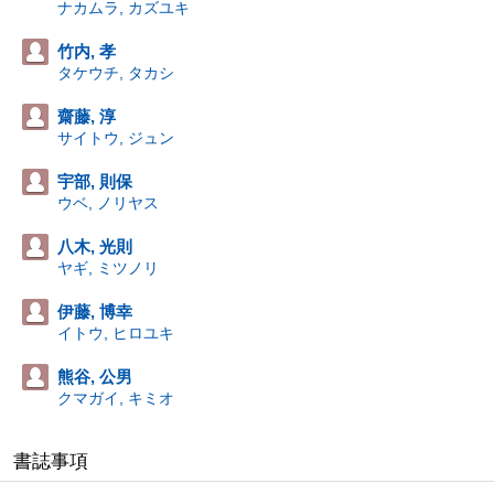
ナカムラ, カズユキ
竹内, 孝
タケウチ, タカシ
齋藤, 淳
サイトウ, ジュン
宇部, 則保
ウベ, ノリヤス
八木, 光則
ヤギ, ミツノリ
伊藤, 博幸
イトウ, ヒロユキ
熊谷, 公男
クマガイ, キミオ
書誌事項