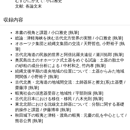
むすびにかえて: 小口雅史
文献: 各論文末
収録内容
本書の視角と課題 / 小口雅史 [執筆]
総論 : 津軽海峡を挟む古代北方世界の実態 / 小口雅史 [執筆]
オホーツク集団と続縄文集団の交流 / 天野哲也, 小野裕子 [執
筆]
古代北海道の民族的世界と阿倍比羅夫遠征 / 瀬川拓郎 [執筆]
奥尻島出土のオホーツク式土器をめぐる試論 : 土器の胎土中
の砂粒の成分分析による / 中村和之, 竹内孝 [執筆]
続縄文後半期の道央地域の位置について : 土器からみた地域
間関係 / 小野裕子 [執筆]
古代北奥・北海道の地域間交流 : 土師器坏と擦文(系)土器甕 /
齋藤淳 [執筆]
蝦夷社会の須恵器受容と地域性 / 宇部則保 [執筆]
古代北日本における移住・移民 / 八木光則 [執筆]
東北北部における沈線文土師器について : 分類に関する基礎
的操作と課題 / 伊藤博幸 [執筆]
秋田城下の蝦夷と津軽・渡島の蝦夷 : 元慶の乱を中心として /
熊谷公男 [執筆]