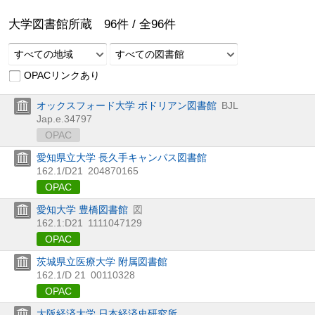
大学図書館所蔵
96
件 /
全
96
件
すべての地域
すべての図書館
OPACリンクあり
オックスフォード大学 ボドリアン図書館
BJL
Jap.e.34797
OPAC
愛知県立大学 長久手キャンパス図書館
162.1/D21
204870165
OPAC
愛知大学 豊橋図書館
図
162.1:D21
1111047129
OPAC
茨城県立医療大学 附属図書館
162.1/D 21
00110328
OPAC
大阪経済大学 日本経済史研究所