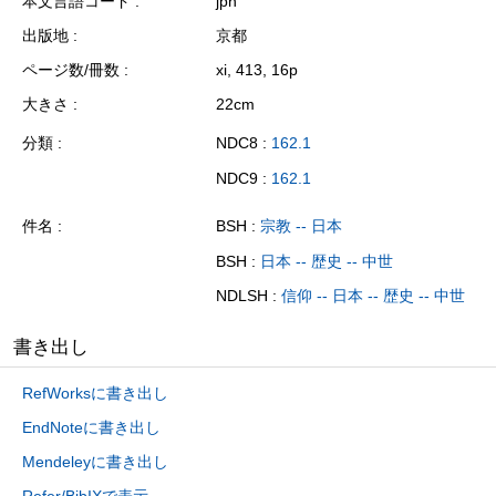
本文言語コード
jpn
出版地
京都
ページ数/冊数
xi, 413, 16p
大きさ
22cm
分類
NDC8 :
162.1
NDC9 :
162.1
件名
BSH :
宗教 -- 日本
BSH :
日本 -- 歴史 -- 中世
NDLSH :
信仰 -- 日本 -- 歴史 -- 中世
書き出し
RefWorksに書き出し
EndNoteに書き出し
Mendeleyに書き出し