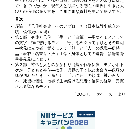
中世の人びとは、神仏や自然、自分の身体をどのように捉え
て生きていたのか。現代人とは異なる感性の世界に生きた人
びとの信仰の在り方を、さまざまな資料を用いて解明する。
目次
序論 「信仰社会史」へのアプローチ（日本仏教史成立の
頃；信仰史の立場）
第１部 身体と信仰（「手」と「自筆」—聖なるモノとして
の文字；頚に懸けるモノ—「守」をめぐって；頭とその周辺
—枕元に立つ者・置くモノ；「顔」と「人」の認識—所持
品・着衣・名乗り・声；生命・身体としての遺骨—親鸞遺骨
墨書発見によせて）
第２部 神仏と人とのかかわり（焼かれる仏像—モノかホト
ケか；子どもと神仏—捨子、境界の子；仏と出会う—数珠の
緒が切れたとき；寿命と死—「いのち」の領域、神から人
へ；死後の個性—他界で生き続ける死者；信仰の経済—売買
される聖なるモノ）
「BOOKデータベース」 より