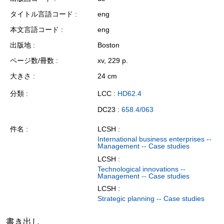
タイトル言語コード
eng
本文言語コード
eng
出版地
Boston
ページ数/冊数
xv, 229 p.
大きさ
24 cm
分類
LCC :
HD62.4
DC23 :
658.4/063
件名
LCSH :
International business enterprises --
Management -- Case studies
LCSH :
Technological innovations --
Management -- Case studies
LCSH :
Strategic planning -- Case studies
書き出し