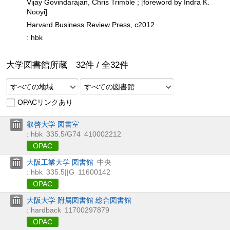
Vijay Govindarajan, Chris Trimble ; [foreword by Indra K.
Nooyi]
Harvard Business Review Press, c2012
: hbk
大学図書館所蔵
32
件 /
全
32
件
すべての地域
すべての図書館
OPACリンクあり
叡啓大学 図書室
: hbk
335.5/G74
410002212
OPAC
大阪工業大学 図書館
中央
: hbk
335.5||G
11600142
OPAC
大阪大学 附属図書館 総合図書館
: hardback
11700297879
OPAC