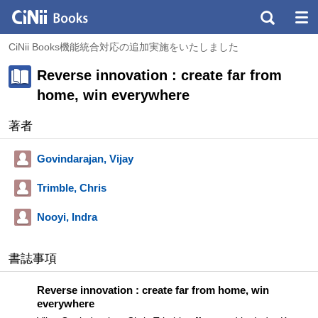
CiNii Books機能統合対応の追加実施をいたしました
Reverse innovation : create far from
home, win everywhere
著者
Govindarajan, Vijay
Trimble, Chris
Nooyi, Indra
書誌事項
Reverse innovation : create far from home, win
everywhere