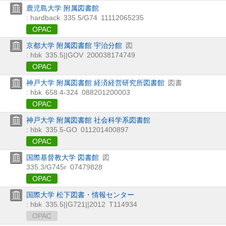
鹿児島大学 附属図書館
: hardback
335.5/G74
11112065235
OPAC
京都大学 附属図書館 宇治分館
図
: hbk
335.5||GOV
200038174749
OPAC
神戸大学 附属図書館 経済経営研究所図書館
図書
: hbk
658.4-324
088201200003
OPAC
神戸大学 附属図書館 社会科学系図書館
: hbk
335.5-GO
011201400897
OPAC
国際基督教大学 図書館
図
335.3/G745r
07479828
OPAC
国際大学 松下図書・情報センター
: hbk
335.5||G721||2012
T114934
OPAC