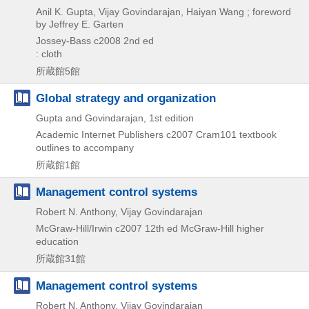
Anil K. Gupta, Vijay Govindarajan, Haiyan Wang ; foreword
by Jeffrey E. Garten
Jossey-Bass
c2008
2nd ed
: cloth
所蔵館5館
Global strategy and organization
Gupta and Govindarajan, 1st edition
Academic Internet Publishers
c2007
Cram101 textbook
outlines to accompany
所蔵館1館
Management control systems
Robert N. Anthony, Vijay Govindarajan
McGraw-Hill/Irwin
c2007
12th ed
McGraw-Hill higher
education
所蔵館31館
Management control systems
Robert N. Anthony, Vijay Govindarajan